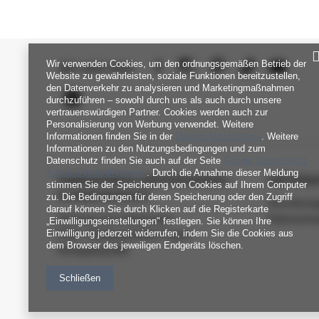
Wir verwenden Cookies, um den ordnungsgemäßen Betrieb der
SEI UNS NAH
Website zu gewährleisten, soziale Funktionen bereitzustellen,
den Datenverkehr zu analysieren und Marketingmaßnahmen
durchzuführen – sowohl durch uns als auch durch unsere
vertrauenswürdigen Partner. Cookies werden auch zur
Personalisierung von Werbung verwendet. Weitere
Informationen finden Sie in der
Datenschutzrichtlinie
. Weitere
Informationen zu den Nutzungsbedingungen und zum
Datenschutz finden Sie auch auf der Seite
Google Datenschutz
& Nutzungsbedingungen
. Durch die Annahme dieser Meldung
FABRIKPREIS-GROSSHANDEL-K
INFORM
stimmen Sie der Speicherung von Cookies auf Ihrem Computer
UNDENDIENST
zu. Die Bedingungen für deren Speicherung oder den Zugriff
Verordnun
darauf können Sie durch Klicken auf die Registerkarte
Zahlung und Lieferkosten
Datenschu
„Einwilligungseinstellungen" festlegen. Sie können Ihre
Einwilligung jederzeit widerrufen, indem Sie die Cookies aus
FAQ - Häufig gestellte Fragen
dem Browser des jeweiligen Endgeräts löschen.
Rückgabepolitik
Schließen