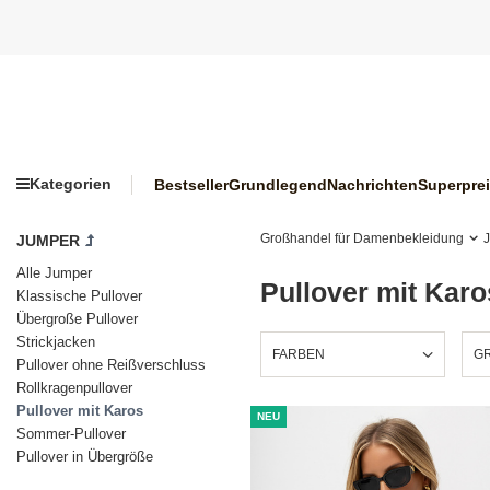
Kategorien
Bestseller
Grundlegend
Nachrichten
Superpre
Großhandel für Damenbekleidung
JUMPER
Alle Jumper
Pullover mit Karo
Klassische Pullover
Übergroße Pullover
Strickjacken
FARBEN
GR
Pullover ohne Reißverschluss
Rollkragenpullover
Pullover mit Karos
NEU
Sommer-Pullover
Pullover in Übergröße