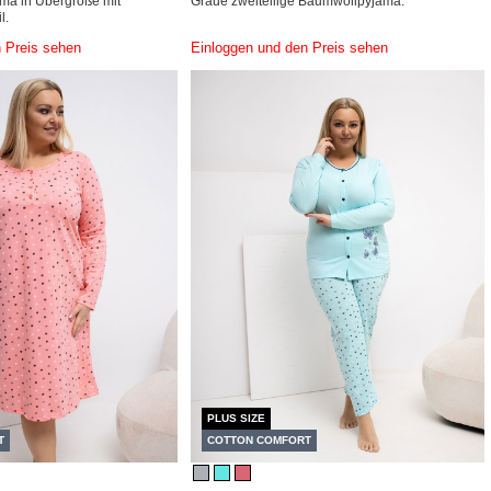
a in Übergröße mit
Graue zweiteilige Baumwollpyjama.
l.
 Preis sehen
Einloggen und den Preis sehen
PLUS SIZE
T
COTTON COMFORT