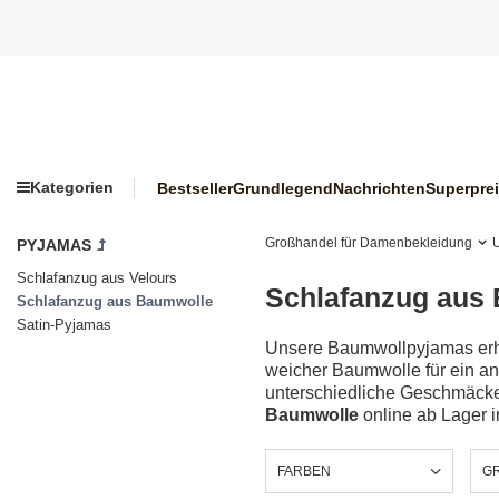
Kategorien
Bestseller
Grundlegend
Nachrichten
Superpre
Großhandel für Damenbekleidung
PYJAMAS
Schlafanzug aus Velours
Schlafanzug aus
Schlafanzug aus Baumwolle
Satin-Pyjamas
Unsere Baumwollpyjamas erhäl
weicher Baumwolle für ein an
unterschiedliche Geschmäcker
Baumwolle
online ab Lager i
FARBEN
GR