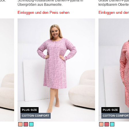
uck.
Schmutzig-rosafarbene Damen-Pyjama in
Graue Damen-Pyjam
Übergrößen aus Baumwolle.
knöpfbarem Obertei
Einloggen und den Preis sehen
Einloggen und den
PLUS SIZE
PLUS SIZE
COTTON COMFORT
COTTON COMFOR