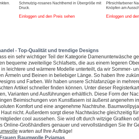
nkten.
Schmutzig-rosanes Nachthemd in Übergröße mit
Pfirsichfarbener N
Druck.
Knöpfen am Ausschn
Einloggen und den Preis sehen
Einloggen und den
ndel - Top-Qualität und trendige Designs
 dass ein sehr wichtiger Teil der Kategorie Damenunterwäsche g
n bequeme zweiteilige Schlafsets, die aus einem legeren Ober
in leichtere und wärmere Modelle unterteilt, da wir Sommer- u
gen Ärmeln und Beinen in beliebiger Länge. So haben Ihre zuk
Designs und Farben. Wir haben unsere Schlafanzüge in mehrere H
chten Artikel schneller finden können. Unter dieser Registerka
n, Varianten und Ausführungen erhältlich. Diese Form der Nach
ngen Beimischungen von Kunstfasern ist äußerst angenehm im Gri
bsoluten Komfort und eine angenehme Nachtruhe. Baumwollpyjama
 Haut nicht. Außerdem sorgt diese Nachtwäsche gleichzeitig für
mitglieder cool aussehen. Sie wird oft durch witzige Grafiken od
 Online-Großhändlers genauer und vervollständigen Sie Ihr G
umwolle
warten auf Ihre Aufträge!
 Frauen Baumwolle Pyjamas