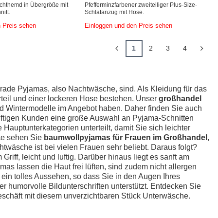
achthemd in Übergröße mit
Pfefferminzfarbener zweiteiliger Plus-Size-
itt.
Schlafanzug mit Hose.
 Preis sehen
Einloggen und den Preis sehen
1
2
3
4
erade Pyjamas, also Nachtwäsche, sind. Als Kleidung für das
teil und einer lockeren Hose bestehen. Unser
großhandel
nd Wintermodelle im Angebot haben. Daher finden Sie auch
ünftigen Kunden eine große Auswahl an Pyjama-Schnitten
auptunterkategorien unterteilt, damit Sie sich leichter
rte sehen Sie
baumwollpyjamas für Frauen im Großhandel
,
twäsche ist bei vielen Frauen sehr beliebt. Daraus folgt?
ff, leicht und luftig. Darüber hinaus liegt es sanft am
s lassen die Haut frei lüften, sind zudem nicht allergen
 ein tolles Aussehen, so dass Sie in den Augen Ihres
er humorvolle Bildunterschriften unterstützt. Entdecken Sie
eschäft mit diesem unverzichtbaren Stück Unterwäsche.