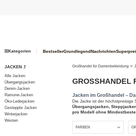
Kategorien
Bestseller
Grundlegend
Nachrichten
Superpre
Großhandel für Damenbekleidung
JACKEN
Alle Jacken
GROSSHANDEL F
Übergangsjacken
Denim-Jacken
Jacken im Großhandel – Da
Ramone-Jacken
Die Jacke ist der höchstpreisig
Öko-Lederjacken
Übergangsjacken, Steppjacken
Gesteppte Jacken
pro Modell ohne Mindestbestel
Winterjacken
Westen
FARBEN
GR