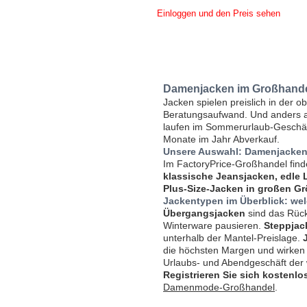
Einloggen und den Preis sehen
Damenjacken im Großhandel
Jacken spielen preislich in der 
Beratungsaufwand. Und anders als
laufen im Sommerurlaub-Geschäft
Monate im Jahr Abverkauf.
Unsere Auswahl: Damenjacken 
Im FactoryPrice-Großhandel fin
klassische Jeansjacken, edle 
Plus-Size-Jacken in großen G
Jackentypen im Überblick: we
Übergangsjacken
sind das Rück
Winterware pausieren.
Steppjac
unterhalb der Mantel-Preislage.
die höchsten Margen und wirken
Urlaubs- und Abendgeschäft de
Registrieren Sie sich kostenlo
Damenmode-Großhandel
.