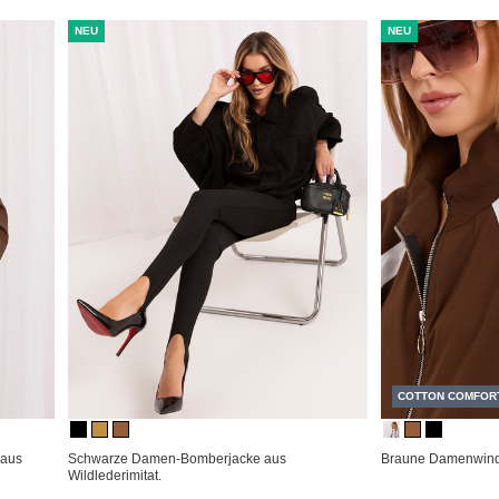
NEU
NEU
COTTON COMFOR
 aus
Schwarze Damen-Bomberjacke aus
Braune Damenwindj
Wildlederimitat.