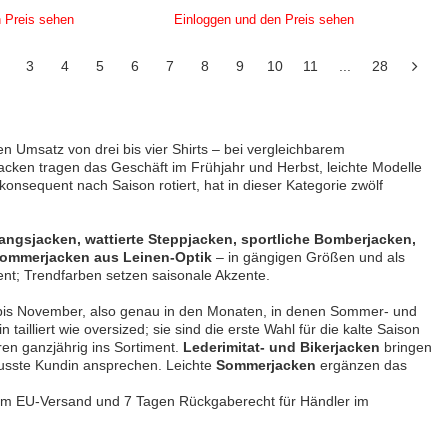
 Preis sehen
Einloggen und den Preis sehen
3
4
5
6
7
8
9
10
11
...
28
en Umsatz von drei bis vier Shirts – bei vergleichbarem
acken tragen das Geschäft im Frühjahr und Herbst, leichte Modelle
sequent nach Saison rotiert, hat in dieser Kategorie zwölf
angsjacken, wattierte Steppjacken, sportliche Bomberjacken,
 Sommerjacken aus Leinen-Optik
– in gängigen Größen und als
nt; Trendfarben setzen saisonale Akzente.
 bis November, also genau in den Monaten, in denen Sommer- und
ailliert wie oversized; sie sind die erste Wahl für die kalte Saison
ren ganzjährig ins Sortiment.
Lederimitat- und Bikerjacken
bringen
usste Kundin ansprechen. Leichte
Sommerjacken
ergänzen das
lem EU-Versand und 7 Tagen Rückgaberecht für Händler im