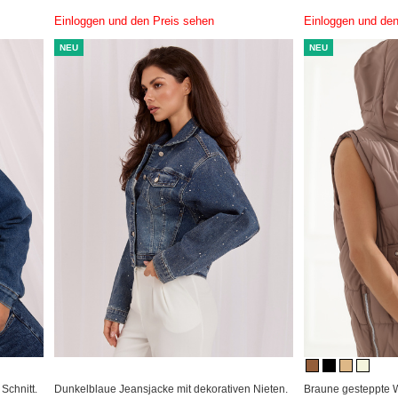
Einloggen und den Preis sehen
Einloggen und den
NEU
NEU
Schnitt.
Dunkelblaue Jeansjacke mit dekorativen Nieten.
Braune gesteppte W