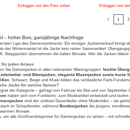
Einloggen und den Preis sehen
Einloggen und den
1
2
 – hoher Bon, ganzjährige Nachfrage
obersten Liga des Damensortiments: Ein einziger Jackenverkauf bringt d
 der Wintermantel ist die Jacke kein reiner Saisonartikel: Übergangsj
, Steppjacken übernehmen die kalten Monate. Wer die Jacken-Wand kon
für jeden Anlass
den Sie Damenjacken in allen relevanten Warengruppen:
leichte Überg
Lederimitat- und Bikerjacken, elegante Blazerjacken sowie kurze
rößen
. Schwarz, Beige und Khaki bilden das verlässliche Farb-Fundame
lche Jacke für welche Saison?
grat der Kategorie – gefragt von Februar bis Mai und von September
ken
haben sich vom Funktions- zum Modeartikel entwickelt und laufen in t
Jeansjacken
sind der zeitlose Dauerläufer ohne Moderisiko – sie gehö
 stark im Schaufenster, während
Bomberjacken
die jüngere, trendbew
r warmen Monate.
s
, um alle Großhandelspreise für Damenjacken zu sehen – mit schnel