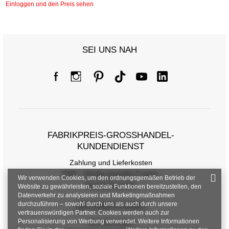
Einloggen und den Preis sehen
SEI UNS NAH
FABRIKPREIS-GROSSHANDEL-K
UNDENDIENST
Zahlung und Lieferkosten
FAQ - Häufig gestellte Fragen
Wir verwenden Cookies, um den ordnungsgemäßen Betrieb der
Rückgabepolitik
Website zu gewährleisten, soziale Funktionen bereitzustellen, den
Datenverkehr zu analysieren und Marketingmaßnahmen
durchzuführen – sowohl durch uns als auch durch unsere
INFORMATIONEN
vertrauenswürdigen Partner. Cookies werden auch zur
Personalisierung von Werbung verwendet. Weitere Informationen
Verordnungen