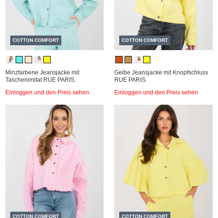
COTTON COMFORT
COTTON COMFORT
Minzfarbene Jeansjacke mit
Gelbe Jeansjacke mit Knopfschluss
Taschenimitat RUE PARIS.
RUE PARIS.
Einloggen und den Preis sehen
Einloggen und den Preis sehen
COTTON COMFORT
COTTON COMFORT