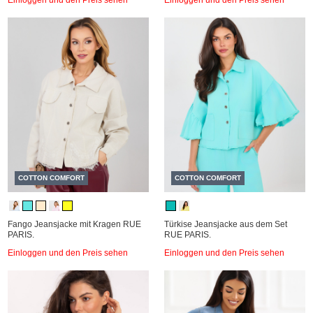
COTTON COMFORT
COTTON COMFORT
Fango Jeansjacke mit Kragen RUE
Türkise Jeansjacke aus dem Set
PARIS.
RUE PARIS.
Einloggen und den Preis sehen
Einloggen und den Preis sehen