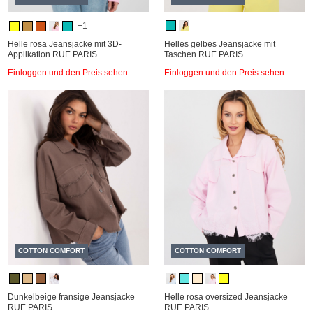
+1
Helle rosa Jeansjacke mit 3D-
Helles gelbes Jeansjacke mit
Applikation RUE PARIS.
Taschen RUE PARIS.
Einloggen und den Preis sehen
Einloggen und den Preis sehen
COTTON COMFORT
COTTON COMFORT
Dunkelbeige fransige Jeansjacke
Helle rosa oversized Jeansjacke
RUE PARIS.
RUE PARIS.