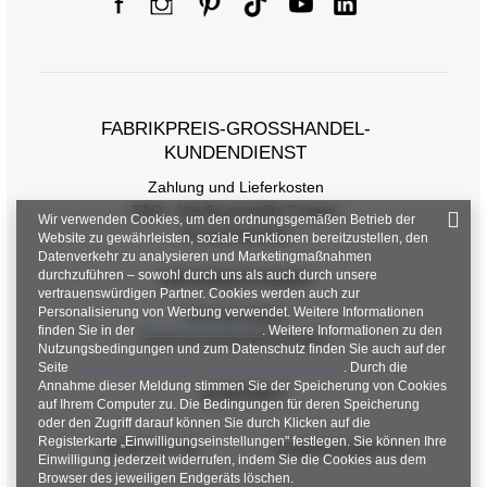
FABRIKPREIS-GROSSHANDEL-K
UNDENDIENST
Zahlung und Lieferkosten
FAQ - Häufig gestellte Fragen
Wir verwenden Cookies, um den ordnungsgemäßen Betrieb der
Rückgabepolitik
Website zu gewährleisten, soziale Funktionen bereitzustellen, den
Datenverkehr zu analysieren und Marketingmaßnahmen
durchzuführen – sowohl durch uns als auch durch unsere
INFORMATIONEN
vertrauenswürdigen Partner. Cookies werden auch zur
Personalisierung von Werbung verwendet. Weitere Informationen
Verordnungen
finden Sie in der
Datenschutzrichtlinie
. Weitere Informationen zu den
Datenschutzbestimmungen
Nutzungsbedingungen und zum Datenschutz finden Sie auch auf der
Seite
Google Datenschutz & Nutzungsbedingungen
. Durch die
Annahme dieser Meldung stimmen Sie der Speicherung von Cookies
KONTAKT
auf Ihrem Computer zu. Die Bedingungen für deren Speicherung
oder den Zugriff darauf können Sie durch Klicken auf die
Registerkarte „Einwilligungseinstellungen" festlegen. Sie können Ihre
+48 601 547 740
hurt@factoryprice.eu
Einwilligung jederzeit widerrufen, indem Sie die Cookies aus dem
Browser des jeweiligen Endgeräts löschen.