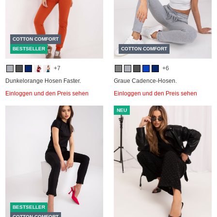
COTTON COMFORT
BESTSELLER
COTTON COMFORT
+7
+6
Dunkelorange Hosen Faster.
Graue Cadence-Hosen.
Einloggen und den Preis sehen
Einloggen und den Preis sehen
NEU
BESTSELLER
COTTON COMFORT