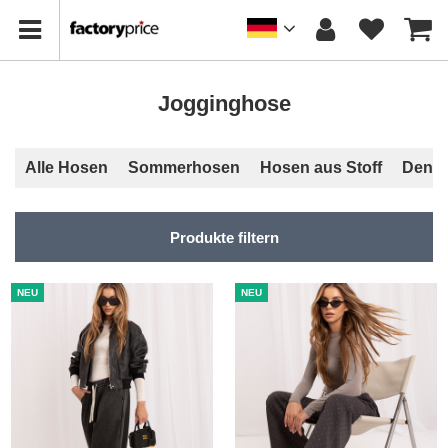
Jogginghose
Alle Hosen
Sommerhosen
Hosen aus Stoff
Deni
Produkte filtern
NEU
NEU