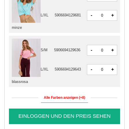
-
+
L/XL
5906694129681
minze
-
+
S/M
5906694129636
-
+
L/XL
5906694129643
blassrosa
Alle Farben anzeigen (+8)
EINLOGGEN UND DEN PREIS SEHEN