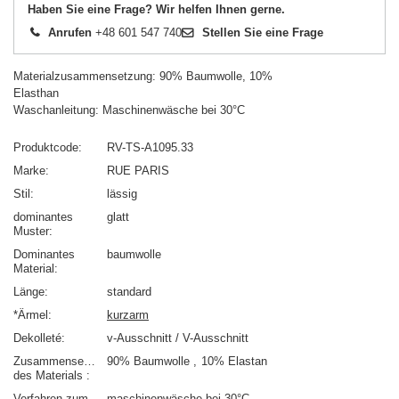
Haben Sie eine Frage? Wir helfen Ihnen gerne.
Anrufen
+48 601 547 740
Stellen Sie eine Frage
Materialzusammensetzung: 90% Baumwolle, 10%
Elasthan
Waschanleitung: Maschinenwäsche bei 30°C
Produktcode
RV-TS-A1095.33
Marke
RUE PARIS
Stil
lässig
dominantes
glatt
Muster
Dominantes
baumwolle
Material
Länge
standard
*Ärmel
kurzarm
Dekolleté
v-Ausschnitt / V-Ausschnitt
Zusammensetzung
90% Baumwolle
10% Elastan
des Materials
Verfahren zum
maschinenwäsche bei 30°C