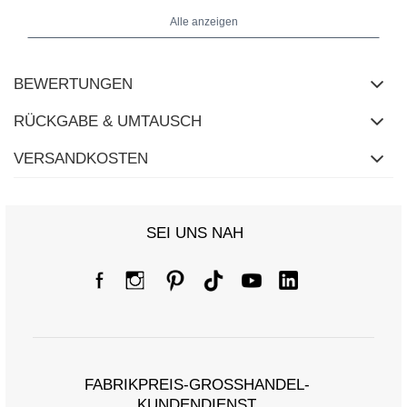
Alle anzeigen
BEWERTUNGEN
RÜCKGABE & UMTAUSCH
VERSANDKOSTEN
SEI UNS NAH
Größentabelle
Maße flach gemessen (+/- 1 cm)
Größe
S/M
L/XL
[A] Brustumfang
94
100
FABRIKPREIS-GROSSHANDEL-K
[C] Hüftumfang
100
104
UNDENDIENST