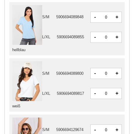
-
+
S/M
5906694089848
-
+
L/XL
5906694089855
hellblau
-
+
S/M
5906694089800
-
+
L/XL
5906694089817
weiß
-
+
S/M
5906694129674