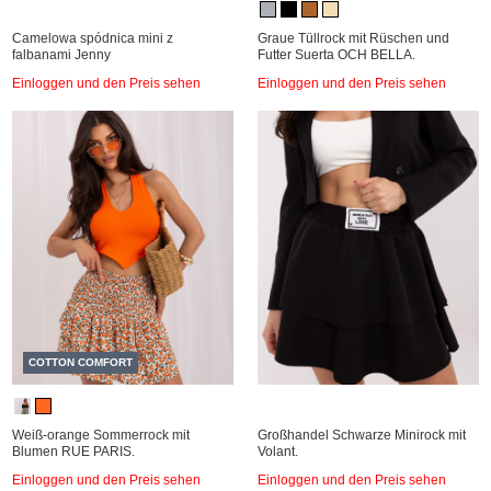
Camelowa spódnica mini z
Graue Tüllrock mit Rüschen und
falbanami Jenny
Futter Suerta OCH BELLA.
Einloggen und den Preis sehen
Einloggen und den Preis sehen
COTTON COMFORT
Weiß-orange Sommerrock mit
Großhandel Schwarze Minirock mit
Blumen RUE PARIS.
Volant.
Einloggen und den Preis sehen
Einloggen und den Preis sehen