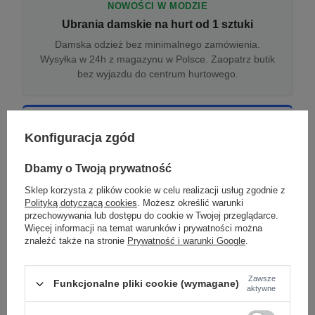
NOWOŚCI W MODZIE
Ubrania damskie na hurt od 1 sztuki
Damska odzież bez minimalnego zamówienia.
Wysyłka w 24h z magazynu w Polsce. Zaopatrz butik
bez wyjazdu do centrum hurtowego.
ONLINE
Konfiguracja zgód
Odzież damska hurtowo online
Internetowa hurtownia damska z plikiem XML/CSV.
Dbamy o Twoją prywatność
Integracja z WooCommerce, Shopify, BaseLinker.
Sklep korzysta z plików cookie w celu realizacji usług zgodnie z
Aktualizacja stanów co godzinę.
Polityką dotyczącą cookies
. Możesz określić warunki
przechowywania lub dostępu do cookie w Twojej przeglądarce.
Więcej informacji na temat warunków i prywatności można
znaleźć także na stronie
Prywatność i warunki Google
.
DROPSHIPPING
Damskie ubrania w dropshippingu
Zawsze
Funkcjonalne pliki cookie (wymagane)
Hurt odzieży damskiej z wysyłką na etykiecie Twojego
aktywne
sklepu w całej UE. Zero magazynu, zero
zamrożonego kapitału.