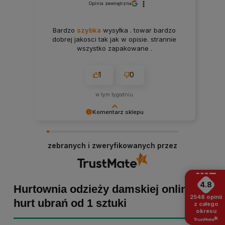
Opinia zewnętrzna
Bardzo
szybka
wysyłka . towar bardzo
dobrej jakosci tak jak w opisie. strannie
wszystko zapakowane .
1
0
w tym tygodniu
Komentarz sklepu
Paulina Grabarczyk dziękujemy za poświęcony
czas i dodaną opinię! Takie słowa dodają nam
zebranych i zweryfikowanych przez
skrzydeł, dlatego tym bardziej cieszymy się, że
zakup przebiegł pomyślnie. Obiecujemy
utrzymać dobrą passę - zapraszamy ponownie! :)
4.8
Hurtownia odzieży damskiej online -
2548
opinii
hurt ubrań od 1 sztuki
z całego
okresu