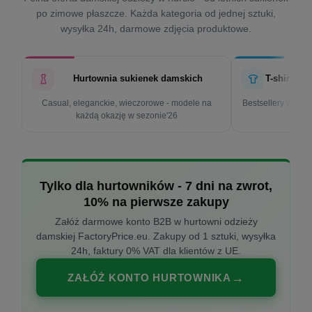
po zimowe płaszcze. Każda kategoria od jednej sztuki,
wysyłka 24h, darmowe zdjęcia produktowe.
Hurtownia sukienek damskich
T-shirty d
Casual, eleganckie, wieczorowe - modele na
Bestsellery w cen
każdą okazję w sezonie'26
k
Tylko dla hurtowników - 7 dni na zwrot,
10% na pierwsze zakupy
Załóż darmowe konto B2B w hurtowni odzieży
damskiej FactoryPrice.eu. Zakupy od 1 sztuki, wysyłka
24h, faktury 0% VAT dla klientów z UE.
ZAŁÓŻ KONTO HURTOWNIKA