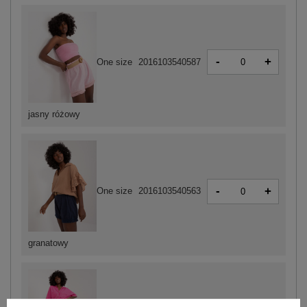
-
+
One size
2016103540587
jasny różowy
-
+
One size
2016103540563
granatowy