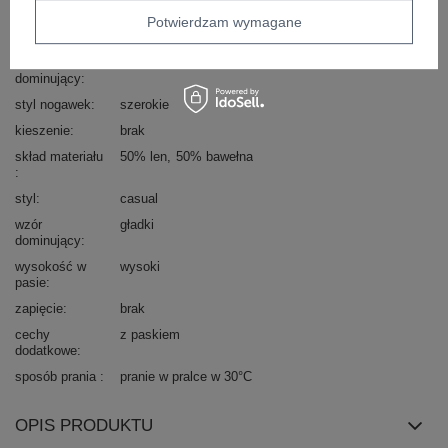
typ produktu
szorty materiałowe
Potwierdzam wymagane
okazja
codzienne
materiał
len
dominujący
styl nogawek
szerokie
kieszenie
brak
skład materiału
50% len
50% bawełna
styl
casual
wzór
gładki
dominujący
wysokość w
wysoki
pasie
zapięcie
brak
cechy
z paskiem
dodatkowe
sposób prania
pranie w pralce w 30°C
OPIS PRODUKTU