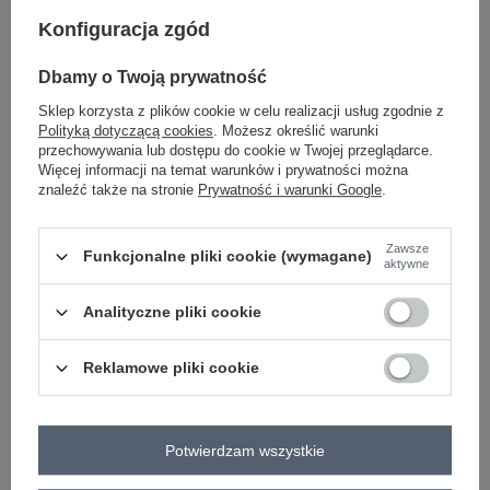
-
+
One size
2016103540570
Konfiguracja zgód
Dbamy o Twoją prywatność
fuksjowy
Sklep korzysta z plików cookie w celu realizacji usług zgodnie z
Polityką dotyczącą cookies
. Możesz określić warunki
przechowywania lub dostępu do cookie w Twojej przeglądarce.
Zobacz wszystkie kolory (+1)
Więcej informacji na temat warunków i prywatności można
znaleźć także na stronie
Prywatność i warunki Google
.
ZALOGUJ SIĘ I ZOBACZ CENĘ
Zawsze
Funkcjonalne pliki cookie (wymagane)
aktywne
Masz pytanie? Chętnie pomożemy.
Analityczne pliki cookie
Zadzwoń
+48 601 547 740
Zadaj pytanie
Reklamowe pliki cookie
skład materiału : 50% len, 50% bawełna
sposób prania : pranie w pralce w 30°C
Kod produktu
DHJ-SN-5536.34X
Potwierdzam wszystkie
Marka
ITALY MODA