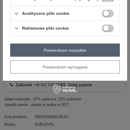
aktywne
Analityczne pliki cookie
-
+
L
4070123023268
jasny beżowy
Reklamowe pliki cookie
Zobacz wszystkie kolory (+1)
Potwierdzam wszystkie
ZALOGUJ SIĘ I ZOBACZ CENĘ
Potwierdzam wymagane
Masz pytanie? Chętnie pomożemy.
Zadzwoń
+48 601 547 740
Zadaj pytanie
skład materiału : 87% wiskoza, 13% poliamid
sposób prania : pranie w pralce w 30°C
Kod produktu
D60103M62612KA1
Marka
SUBLEVEL