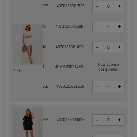
-
+
XS
4070123021523
-
+
S
4070123021509
-
+
M
4070123021493
Powiadom o
L
4070123021486
dostępności
biały
-
+
XL
4070123021516
-
+
XS
4070123023428