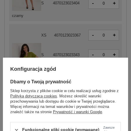
-
+
S
4070123023404
czarny
-
+
XS
4070123023367
-
+
S
4070123023343
Konfiguracja zgód
-
+
M
4070123023336
Dbamy o Twoją prywatność
oliwkowy
Sklep korzysta z plików cookie w celu realizacji usług zgodnie z
-
+
L
4070123023329
Polityką dotyczącą cookies
. Możesz określić warunki
przechowywania lub dostępu do cookie w Twojej przeglądarce.
Więcej informacji na temat warunków i prywatności można
znaleźć także na stronie
Prywatność i warunki Google
.
-
+
S
4070123023282
Zawsze
Funkcjonalne pliki cookie (wymagane)