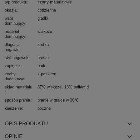
typ produktu
szorty materiałowe
okazja
codzienne
wzór
gładki
dominujący
materiał
wiskoza
dominujący
długość
krótka
nogawki
styl nogawek
proste
zapięcie
brak
cechy
z paskiem
dodatkowe
skład materiału
87% wiskoza
13% poliamid
sposób prania
pranie w pralce w 30°C
kieszenie
boczne
OPIS PRODUKTU
OPINIE