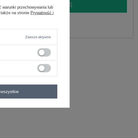
LOGUJ SIĘ I ZOBACZ CENĘ
ć warunki przechowywania lub
 także na stronie
Prywatność i
y.
Zadaj pytanie
Zawsze aktywne
wszystkie