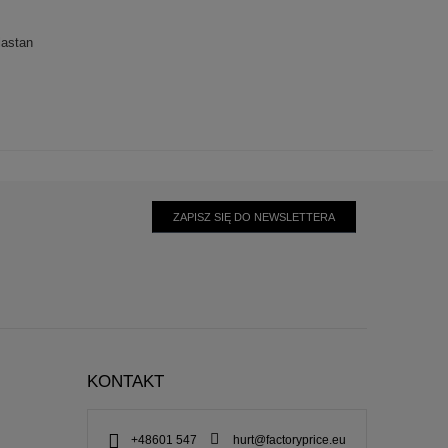
lastan
ZAPISZ SIĘ DO NEWSLETTERA
KONTAKT
+48601 547
hurt@factoryprice.eu