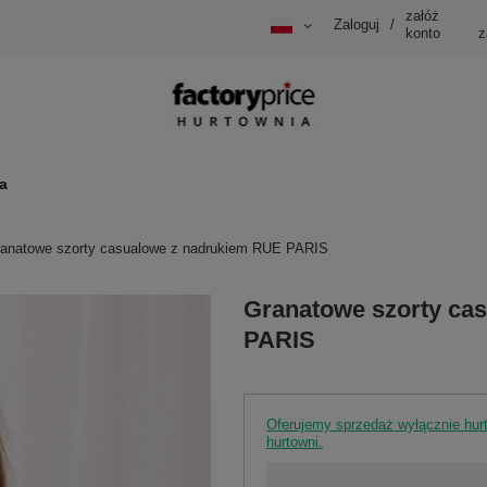
załóż
Zaloguj
/
konto
z
a
anatowe szorty casualowe z nadrukiem RUE PARIS
Granatowe szorty ca
PARIS
Oferujemy sprzedaż wyłącznie hu
hurtowni.