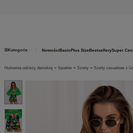
Kategorie
Nowości
Basic
Plus Size
Bestsellery
Super Cen
Hurtownia odzieży damskiej
Spodnie
Szorty
Szorty casualowe
Gr