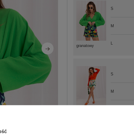
S
M
L
granatowy
S
M
L
biało-zielony
ość