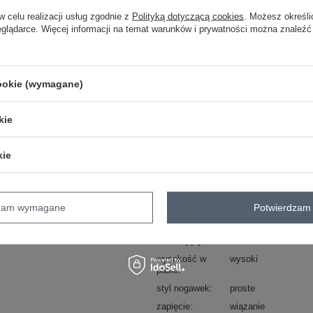
ZA
w celu realizacji usług zgodnie z
Polityką dotyczącą cookies
. Możesz określi
eglądarce. Więcej informacji na temat warunków i prywatności można znaleźć
Masz pytanie? Chętnie pomożem
Zadzwoń
+48 601 547 740
cookie (wymagane)
Kod produktu
WN-SN-1316.54
kie
Marka
RUE PARIS
typ produktu
szorty materiałowe
kie
styl
casual
okazja
codzienne
wzór
nadruk
dzam wymagane
Potwierdzam 
dominujący
materiał
poliester
dominujący
wysokość w
wysoki
pasie
styl nogawek
proste
zapięcie
wiązanie