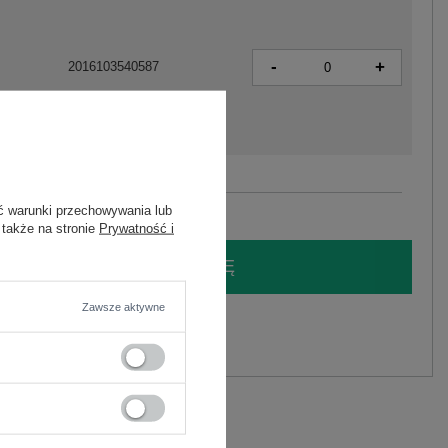
-
+
2016103540587
Zobacz wszystkie kolory (+1)
ć warunki przechowywania lub
 także na stronie
Prywatność i
LOGUJ SIĘ I ZOBACZ CENĘ
Zawsze aktywne
y.
Zadaj pytanie
na
C