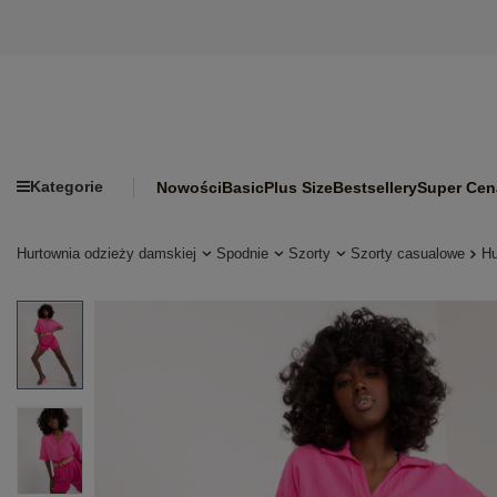
Kategorie
Nowości
Basic
Plus Size
Bestsellery
Super Cen
Hurtownia odzieży damskiej
Spodnie
Szorty
Szorty casualowe
Hu