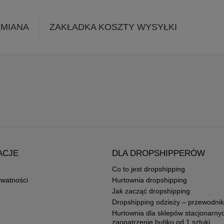
YMIANA
ZAKŁADKA KOSZTY WYSYŁKI
ACJE
DLA DROPSHIPPERÓW
Co to jest dropshipping
ywatności
Hurtownia dropshipping
Jak zacząć dropshipping
Dropshipping odzieży – przewodnik
Hurtownia dla sklepów stacjonarny
zaopatrzenie butiku od 1 sztuki