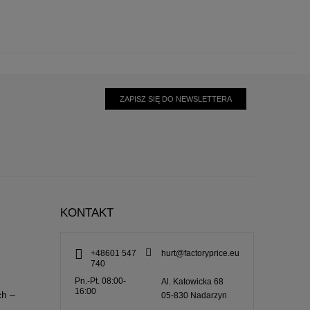
ZAPISZ SIĘ DO NEWSLETTERA
KONTAKT
+48601 547
hurt@factoryprice.eu
740
Pn.-Pt. 08:00-
Al. Katowicka 68
16:00
ch –
05-830
Nadarzyn