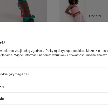
One size
jasny różowy
ość
w celu realizacji usług zgodnie z
Polityką dotyczącą cookies
. Możesz określi
eglądarce. Więcej informacji na temat warunków i prywatności można znaleźć
ZA
cookie (wymagane)
Masz pytanie? Chętnie pomożem
Zadzwoń
+48 601 547 740
kie
skład materiału : 50% len, 50% baweł
kie
sposób prania : pranie w pralce w 30°