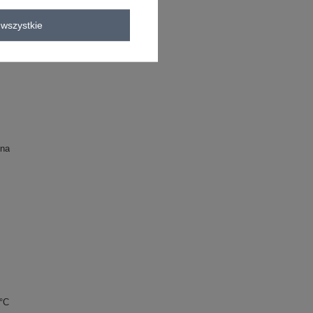
wszystkie
na
0°C