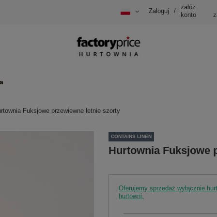
załóż
Zaloguj
/
konto
z
a
rtownia Fuksjowe przewiewne letnie szorty
CONTAINS LINEN
Hurtownia Fuksjowe p
Oferujemy sprzedaż wyłącznie hu
hurtowni.