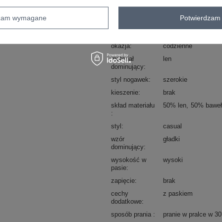
Kod produktu
DHJ-SN-5536.34X
dzam wymagane
Potwierdzam 
Marka
ITALY MODA
typ produktu
szorty materiałowe
okazja
codzienne
materiał
len
dominujący
styl nogawek
szerokie
kieszenie
brak
skład materiału
50% len
50% baweł
styl
casual
wzór
gładki
dominujący
wysokość w
wysoki
pasie
zapięcie
brak
cechy
z paskiem
dodatkowe
sposób prania
pranie w pralce w 3