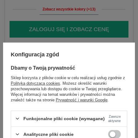
Zobacz wszystkie kolory (+13)
ZALOGUJ SIĘ I ZOBACZ CENĘ
Masz pytanie? Chętnie pomożemy.
Konfiguracja zgód
Zadzwoń
+48 601 547 740
Zadaj pytanie
Dbamy o Twoją prywatność
skład materiału : 100% poliester
sposób prania : pranie w pralce w 30°C
Sklep korzysta z plików cookie w celu realizacji usług zgodnie z
Polityką dotyczącą cookies
. Możesz określić warunki
Kod produktu
AT-KZ-2375.00P
przechowywania lub dostępu do cookie w Twojej przeglądarce.
Więcej informacji na temat warunków i prywatności można
Marka
WOOL FASHION ITALIA
znaleźć także na stronie
Prywatność i warunki Google
.
wzór
gładki
dominujący
Zawsze
okazja
codzienne
Funkcjonalne pliki cookie (wymagane)
aktywne
skład materiału
100% poliester
Analityczne pliki cookie
wypełnienie
nie dotyczy