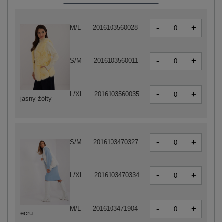
-
+
M/L
2016103560028
-
+
S/M
2016103560011
-
+
L/XL
2016103560035
jasny żółty
-
+
S/M
2016103470327
-
+
L/XL
2016103470334
-
+
M/L
2016103471904
ecru