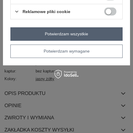
ocieplenie
z ociepleniem
Reklamowe pliki cookie
typ produktu
kamizelka futrzana
materiał
poliester
dominujący
Potwierdzam wszystkie
sposób prania
pranie w pralce w 30°C
długość
standardowa
cechy
z podszewką
kieszenie
Potwierdzam wymagane
dodatkowe
sezon
jesień
zima
wiosna
kaptur
bez kaptura
Kolory
jasny żółty
OPIS PRODUKTU
OPINIE
ZWROTY I WYMIANA
ZAKŁADKA KOSZTY WYSYŁKI