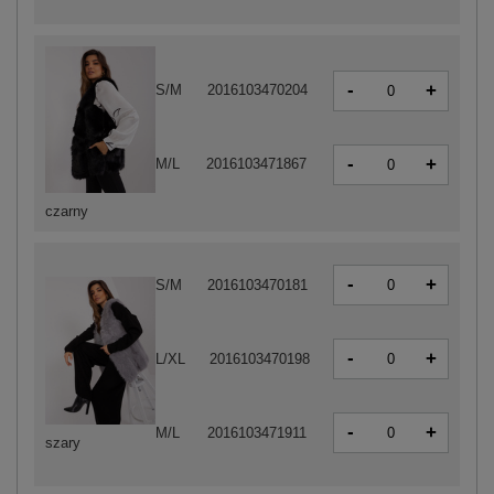
-
+
S/M
2016103470204
-
+
M/L
2016103471867
czarny
-
+
S/M
2016103470181
-
+
L/XL
2016103470198
-
+
M/L
2016103471911
szary