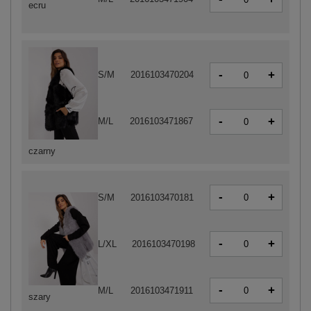
ecru
-
+
S/M
2016103470204
-
+
M/L
2016103471867
czarny
-
+
S/M
2016103470181
-
+
L/XL
2016103470198
-
+
M/L
2016103471911
szary