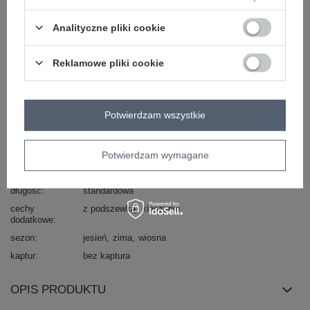
skład materiału
100% poliester
Analityczne pliki cookie
wypełnienie
nie dotyczy
rękaw
bez rękawów
Reklamowe pliki cookie
styl
casual
ocieplenie
bez ocieplenia
zapięcie
haftka
Potwierdzam wszystkie
typ produktu
kamizelka futrzana
materiał
poliester
dominujący
Potwierdzam wymagane
sposób prania
pranie w pralce w 30°C
długość
standardowa
cechy
z podszewką
kieszenie
dodatkowe
sezon
jesień
zima
wiosna
kaptur
bez kaptura
OPIS PRODUKTU