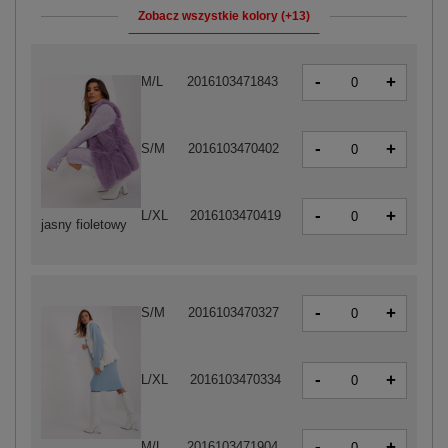
Zobacz wszystkie kolory (+13)
-
+
M/L
2016103471843
-
+
S/M
2016103470402
-
+
L/XL
2016103470419
jasny fioletowy
-
+
S/M
2016103470327
-
+
L/XL
2016103470334
-
+
M/L
2016103471904