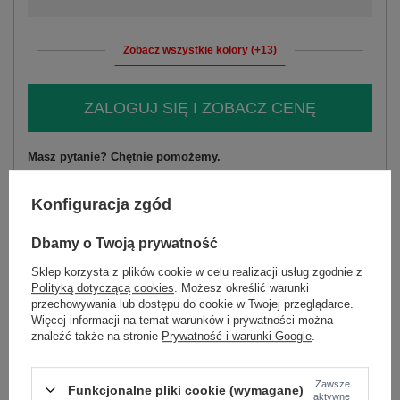
Zobacz wszystkie kolory (+13)
ZALOGUJ SIĘ I ZOBACZ CENĘ
Masz pytanie? Chętnie pomożemy.
Zadzwoń
+48 601 547 740
Zadaj pytanie
Konfiguracja zgód
skład materiału : 100% poliester
sposób prania : pranie w pralce w 30°C
Dbamy o Twoją prywatność
Sklep korzysta z plików cookie w celu realizacji usług zgodnie z
Kod produktu
AT-KZ-2375.00P
Polityką dotyczącą cookies
. Możesz określić warunki
Marka
WOOL FASHION ITALIA
przechowywania lub dostępu do cookie w Twojej przeglądarce.
Więcej informacji na temat warunków i prywatności można
Kolory
jasny fioletowy
znaleźć także na stronie
Prywatność i warunki Google
.
wzór
gładki
dominujący
Zawsze
okazja
codzienne
Funkcjonalne pliki cookie (wymagane)
aktywne