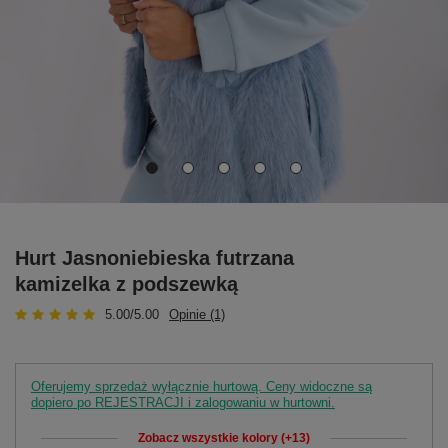
Hurt Jasnoniebieska futrzana
kamizelka z podszewką
5.00/5.00
Opinie (1)
Oferujemy sprzedaż wyłącznie hurtową. Ceny widoczne są
dopiero po REJESTRACJI i zalogowaniu w hurtowni.
Zobacz wszystkie kolory (+13)