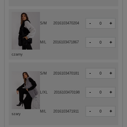
-
+
S/M
2016103470204
-
+
M/L
2016103471867
czarny
-
+
S/M
2016103470181
-
+
L/XL
2016103470198
-
+
M/L
2016103471911
szary