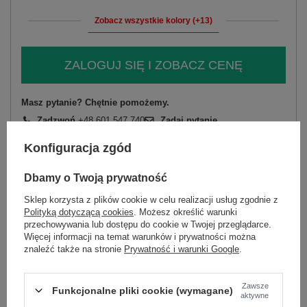
Zobacz wszystkie kolory (+13)
ZALOGUJ SIĘ I ZOBACZ CENĘ
Masz pytanie? Chętnie pomożemy.
Zadzwoń
+48 601 547 740
Zadaj pytanie
Konfiguracja zgód
skład materiału : 100% poliester
sposób prania : pranie w pralce w 30°C
Dbamy o Twoją prywatność
Kod produktu
AT-KZ-2375.00P
Sklep korzysta z plików cookie w celu realizacji usług zgodnie z
Polityką dotyczącą cookies
. Możesz określić warunki
Marka
WOOL FASHION ITALIA
przechowywania lub dostępu do cookie w Twojej przeglądarce.
Kolory
jasny niebieski
Więcej informacji na temat warunków i prywatności można
znaleźć także na stronie
Prywatność i warunki Google
.
wzór
gładki
dominujący
okazja
codzienne
Zawsze
Funkcjonalne pliki cookie (wymagane)
skład materiału
100% poliester
aktywne