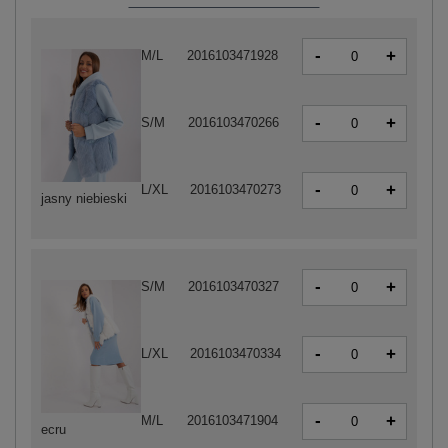
-
+
M/L
2016103471928
-
+
S/M
2016103470266
-
+
L/XL
2016103470273
jasny niebieski
-
+
S/M
2016103470327
-
+
L/XL
2016103470334
-
+
M/L
2016103471904
ecru