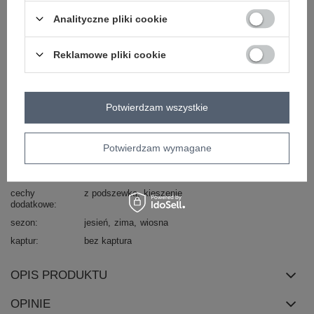
wypełnienie
nie dotyczy
Analityczne pliki cookie
rękaw
bez rękawów
Reklamowe pliki cookie
styl
casual
ocieplenie
bez ocieplenia
zapięcie
haftka
Potwierdzam wszystkie
typ produktu
kamizelka futrzana
materiał
poliester
dominujący
Potwierdzam wymagane
sposób prania
pranie w pralce w 30°C
długość
standardowa
cechy
z podszewką
kieszenie
dodatkowe
sezon
jesień
zima
wiosna
kaptur
bez kaptura
OPIS PRODUKTU
OPINIE