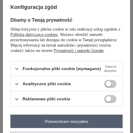
Konfiguracja zgód
-
+
S/M
2016103328055
Dbamy o Twoją prywatność
Sklep korzysta z plików cookie w celu realizacji usług zgodnie z
-
+
L/XL
2016103328062
Polityką dotyczącą cookies
. Możesz określić warunki
przechowywania lub dostępu do cookie w Twojej przeglądarce.
Więcej informacji na temat warunków i prywatności można
ciemny różowy
znaleźć także na stronie
Prywatność i warunki Google
.
Zobacz wszystkie kolory (+7)
Zawsze
Funkcjonalne pliki cookie (wymagane)
aktywne
ZALOGUJ SIĘ I ZOBACZ CENĘ
Analityczne pliki cookie
Masz pytanie? Chętnie pomożemy.
Reklamowe pliki cookie
Zadzwoń
+48 601 547 740
Zadaj pytanie
skład materiału : 90% bawełna , 10% elastan
Potwierdzam wszystkie
sposób prania : pranie w pralce w 30°C