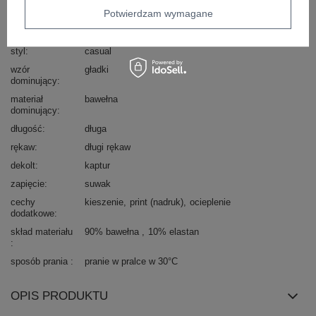
Potwierdzam wymagane
Kod produktu
RV-BL-6683.00P
Marka
RELEVANCE
styl
casual
wzór
gładki
dominujący
materiał
bawełna
dominujący
długość
długa
rękaw
długi rękaw
dekolt
kaptur
zapięcie
suwak
cechy
kieszenie
print (nadruk)
ocieplenie
dodatkowe
skład materiału
90% bawełna
10% elastan
sposób prania
pranie w pralce w 30°C
OPIS PRODUKTU