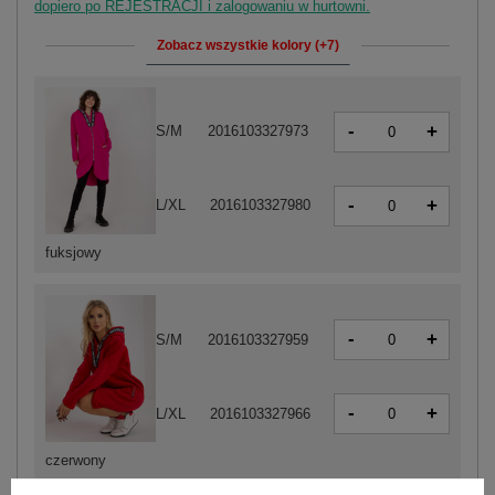
dopiero po REJESTRACJI i zalogowaniu w hurtowni.
Zobacz wszystkie kolory (+7)
-
+
S/M
2016103327973
-
+
L/XL
2016103327980
fuksjowy
-
+
S/M
2016103327959
-
+
L/XL
2016103327966
czerwony