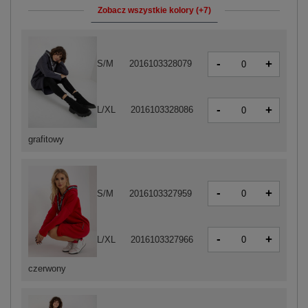
Zobacz wszystkie kolory (+7)
-
+
S/M
2016103328079
-
+
L/XL
2016103328086
grafitowy
-
+
S/M
2016103327959
-
+
L/XL
2016103327966
czerwony