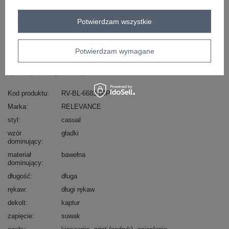
Potwierdzam wszystkie
Masz pytanie? Chętnie pomożemy.
Zadzwoń
+48 601 547 740
Zadaj pytanie
Potwierdzam wymagane
skład materiału : 90% bawełna , 10% elastan
sposób prania : pranie w pralce w 30°C
Kod produktu
RV-BL-6683.00P
Marka
RELEVANCE
styl
casual
wzór
gładki
dominujący
materiał
bawełna
dominujący
długość
długa
rękaw
długi rękaw
dekolt
kaptur
zapięcie
suwak