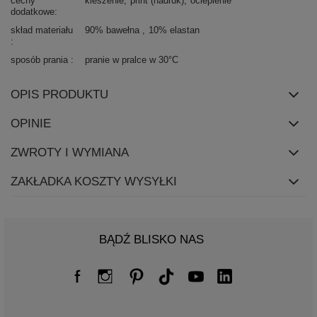
cechy
kieszenie
print (nadruk)
ocieplenie
dodatkowe
skład materiału
90% bawełna
10% elastan
sposób prania
pranie w pralce w 30°C
OPIS PRODUKTU
OPINIE
ZWROTY I WYMIANA
ZAKŁADKA KOSZTY WYSYŁKI
BĄDŹ BLISKO NAS