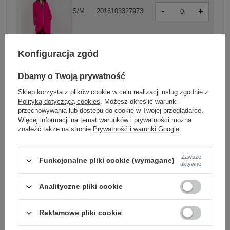
-
+
S/M
2016103327973
-
+
L/XL
2016103327980
Konfiguracja zgód
fuksjowy
Dbamy o Twoją prywatność
Sklep korzysta z plików cookie w celu realizacji usług zgodnie z
Polityką dotyczącą cookies
. Możesz określić warunki
-
+
S/M
2016103328055
przechowywania lub dostępu do cookie w Twojej przeglądarce.
Więcej informacji na temat warunków i prywatności można
znaleźć także na stronie
Prywatność i warunki Google
.
-
+
L/XL
2016103328062
Zawsze
Funkcjonalne pliki cookie (wymagane)
ciemny różowy
aktywne
Analityczne pliki cookie
Zobacz wszystkie kolory (+7)
Reklamowe pliki cookie
ZALOGUJ SIĘ I ZOBACZ CENĘ