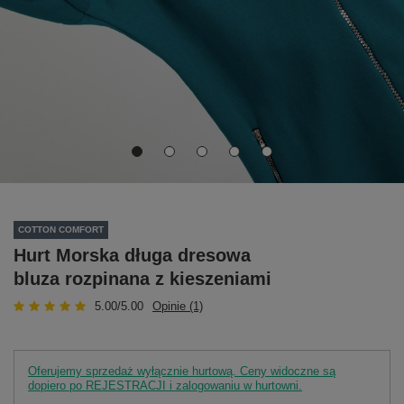
COTTON COMFORT
Hurt Morska długa dresowa
bluza rozpinana z kieszeniami
5.00/5.00
Opinie (1)
Oferujemy sprzedaż wyłącznie hurtową. Ceny widoczne są
dopiero po REJESTRACJI i zalogowaniu w hurtowni.