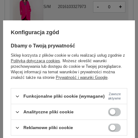
-
+
S/M
2016103327973
-
+
L/XL
2016103327980
Konfiguracja zgód
fuksjowy
Dbamy o Twoją prywatność
Sklep korzysta z plików cookie w celu realizacji usług zgodnie z
Polityką dotyczącą cookies
. Możesz określić warunki
-
+
S/M
2016103328055
przechowywania lub dostępu do cookie w Twojej przeglądarce.
Więcej informacji na temat warunków i prywatności można
znaleźć także na stronie
Prywatność i warunki Google
.
-
+
L/XL
2016103328062
Zawsze
Funkcjonalne pliki cookie (wymagane)
ciemny różowy
aktywne
Analityczne pliki cookie
Zobacz wszystkie kolory (+7)
Reklamowe pliki cookie
ZALOGUJ SIĘ I ZOBACZ CENĘ