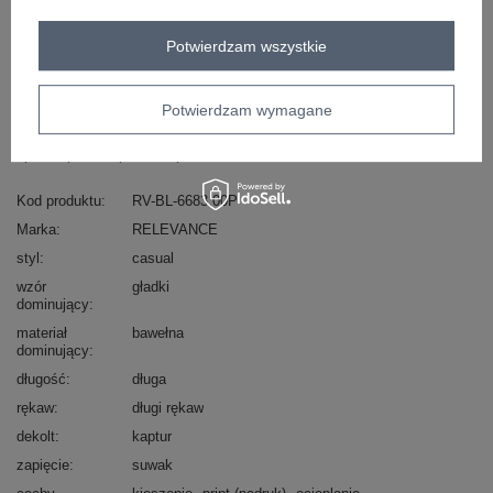
Potwierdzam wszystkie
Masz pytanie? Chętnie pomożemy.
Zadzwoń
+48 601 547 740
Zadaj pytanie
Potwierdzam wymagane
skład materiału : 90% bawełna , 10% elastan
sposób prania : pranie w pralce w 30°C
Kod produktu
RV-BL-6683.00P
Marka
RELEVANCE
styl
casual
wzór
gładki
dominujący
materiał
bawełna
dominujący
długość
długa
rękaw
długi rękaw
dekolt
kaptur
zapięcie
suwak