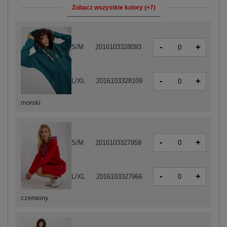
Zobacz wszystkie kolory (+7)
-
+
S/M
2016103328093
-
+
L/XL
2016103328109
morski
-
+
S/M
2016103327959
-
+
L/XL
2016103327966
czerwony