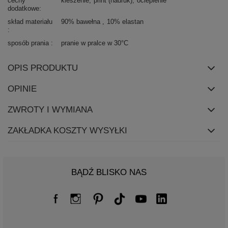
cechy
kieszenie
print (nadruk)
ocieplenie
dodatkowe
skład materiału
90% bawełna
10% elastan
sposób prania
pranie w pralce w 30°C
OPIS PRODUKTU
OPINIE
ZWROTY I WYMIANA
ZAKŁADKA KOSZTY WYSYŁKI
BĄDŹ BLISKO NAS