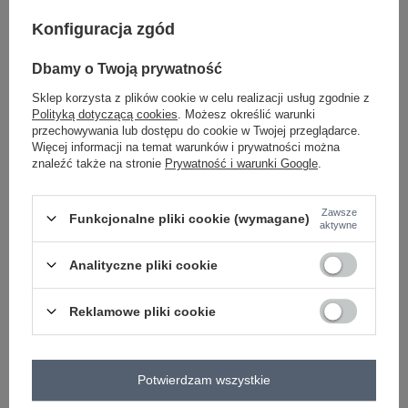
-
+
Konfiguracja zgód
One size
2016103531608
Dbamy o Twoją prywatność
ecru
Sklep korzysta z plików cookie w celu realizacji usług zgodnie z
Polityką dotyczącą cookies
. Możesz określić warunki
przechowywania lub dostępu do cookie w Twojej przeglądarce.
Więcej informacji na temat warunków i prywatności można
Zobacz wszystkie kolory (+3)
znaleźć także na stronie
Prywatność i warunki Google
.
ZALOGUJ SIĘ I ZOBACZ CENĘ
Zawsze
Funkcjonalne pliki cookie (wymagane)
aktywne
Masz pytanie? Chętnie pomożemy.
Analityczne pliki cookie
Zadzwoń
+48 601 547 740
Zadaj pytanie
Reklamowe pliki cookie
skład materiału : 95% poliester, 5% elastan
sposób prania : pranie w pralce w 30°C
Potwierdzam wszystkie
Kod produktu
DHJ-SP-5583.97
Marka
ITALY MODA