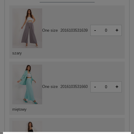
-
+
One size
2016103531639
szary
-
+
One size
2016103531660
miętowy