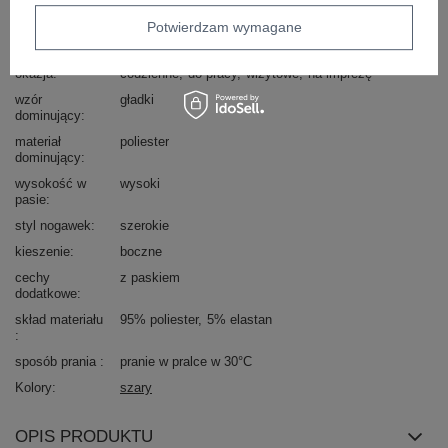
typ produktu
palazzo
spodnie materiałowe
Potwierdzam wymagane
styl
elegancki
okazja
codzienne
do pracy
wizytowe
na imprezę
wzór
gładki
dominujący
materiał
poliester
dominujący
wysokość w
wysoki
pasie
styl nogawek
szerokie
kieszenie
boczne
cechy
z paskiem
dodatkowe
skład materiału
95% poliester
5% elastan
sposób prania
pranie w pralce w 30°C
Kolory
szary
OPIS PRODUKTU