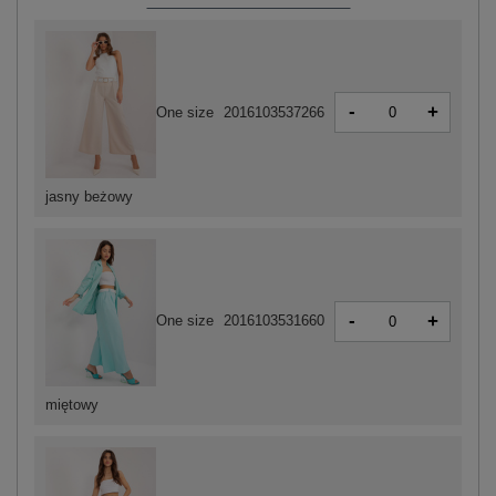
-
+
One size
2016103537266
jasny beżowy
-
+
One size
2016103531660
miętowy