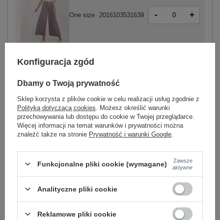
-
+
One size
2016103531639
szary
Konfiguracja zgód
Dbamy o Twoją prywatność
Sklep korzysta z plików cookie w celu realizacji usług zgodnie z
-
+
One size
2016103531608
Polityką dotyczącą cookies
. Możesz określić warunki
przechowywania lub dostępu do cookie w Twojej przeglądarce.
Więcej informacji na temat warunków i prywatności można
znaleźć także na stronie
Prywatność i warunki Google
.
ecru
Zawsze
Funkcjonalne pliki cookie (wymagane)
aktywne
Zobacz wszystkie kolory (+3)
Analityczne pliki cookie
ZALOGUJ SIĘ I ZOBACZ CENĘ
Reklamowe pliki cookie