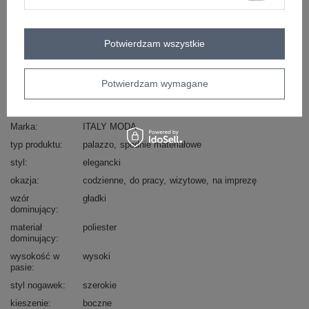
Masz pytanie? Chętnie pomożemy.
Zadzwoń
+48 601 547 740
Zadaj pytanie
Potwierdzam wszystkie
skład materiału : 95% poliester, 5% elastan
sposób prania : pranie w pralce w 30°C
Potwierdzam wymagane
Kod produktu
DHJ-SP-5583.88
Marka
ITALY MODA
typ produktu
palazzo
spodnie materiałowe
styl
elegancki
okazja
codzienne
do pracy
wizytowe
na imprezę
wzór
gładki
dominujący
materiał
poliester
dominujący
wysokość w
wysoki
pasie
styl nogawek
szerokie
kieszenie
boczne