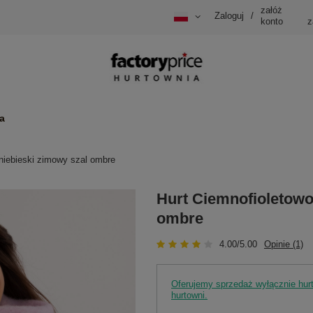
załóż
Zaloguj
/
konto
z
a
niebieski zimowy szal ombre
Hurt Ciemnofioletowo
ombre
4.00/5.00
Opinie (1)
Oferujemy sprzedaż wyłącznie hu
hurtowni.