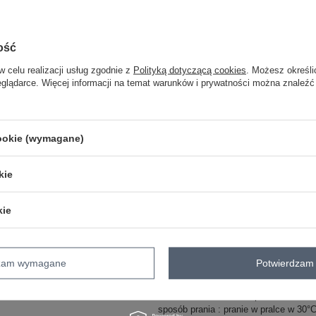
ość
One size
w celu realizacji usług zgodnie z
Polityką dotyczącą cookies
. Możesz określi
eglądarce. Więcej informacji na temat warunków i prywatności można znaleźć
czerwony
cookie (wymagane)
kie
ZA
kie
Masz pytanie? Chętnie pomożem
Zadzwoń
+48 601 547 740
dzam wymagane
Potwierdzam 
skład materiału : 100% poliester
sposób prania : pranie w pralce w 30°