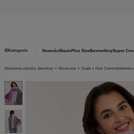
Kategorie
Nowości
Basic
Plus Size
Bestsellery
Super Cen
Hurtownia odzieży damskiej
Akcesoria
Szale
Hurt Ciemnofioletowo-