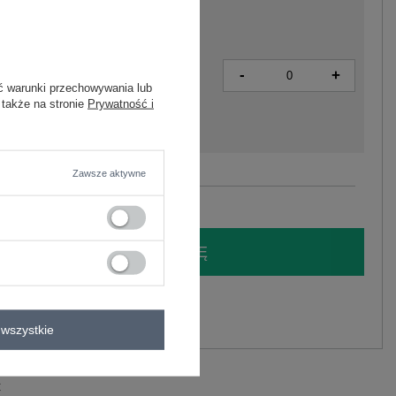
-
+
2016103560738
ć warunki przechowywania lub
 także na stronie
Prywatność i
Zawsze aktywne
Zobacz wszystkie kolory (+2)
LOGUJ SIĘ I ZOBACZ CENĘ
y.
Zadaj pytanie
wszystkie
C