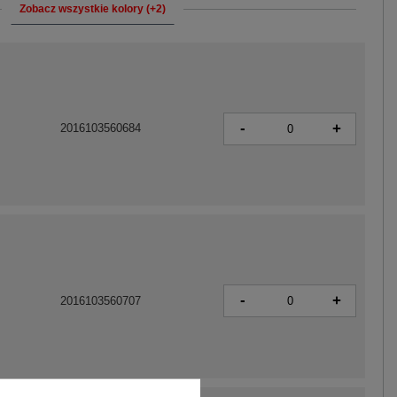
Zobacz wszystkie kolory (+2)
-
+
2016103560684
-
+
2016103560707