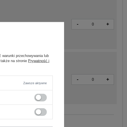
-
+
2016103560684
ć warunki przechowywania lub
 także na stronie
Prywatność i
-
+
2016103560738
Zawsze aktywne
Zobacz wszystkie kolory (+2)