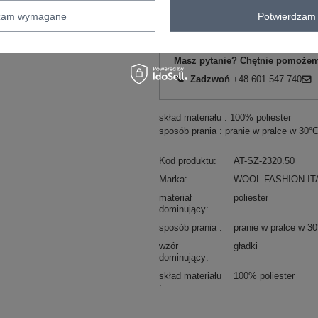
dzam wymagane
Potwierdzam 
ZA
Masz pytanie? Chętnie pomożem
Zadzwoń
+48 601 547 740
skład materiału : 100% poliester
sposób prania : pranie w pralce w 30°
Kod produktu
AT-SZ-2320.50
Marka
WOOL FASHION IT
materiał
poliester
dominujący
sposób prania
pranie w pralce w 3
wzór
gładki
dominujący
skład materiału
100% poliester