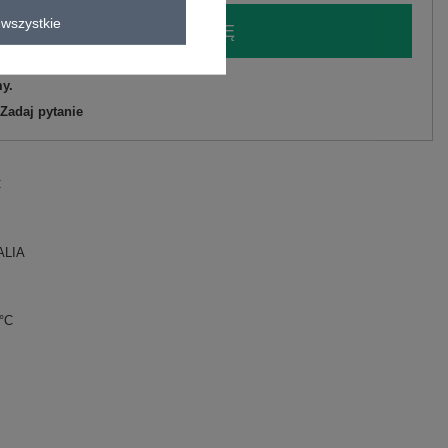
wszystkie
LOGUJ SIĘ I ZOBACZ CENĘ
y.
Zadaj pytanie
C
ALIA
0°C