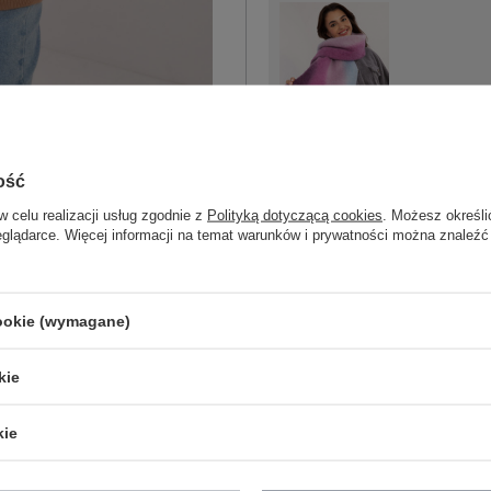
One size
fioletowy
ość
w celu realizacji usług zgodnie z
Polityką dotyczącą cookies
. Możesz określi
eglądarce. Więcej informacji na temat warunków i prywatności można znaleźć
One size
cookie (wymagane)
kie
czerwony
kie