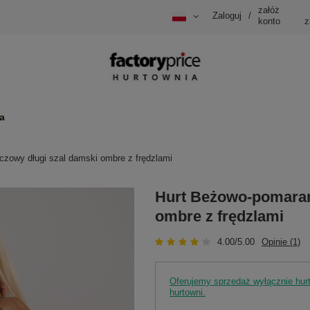
załóż
Zaloguj
/
konto
z
a
zowy długi szal damski ombre z frędzlami
Hurt Beżowo-pomarań
ombre z frędzlami
4.00/5.00
Opinie (1)
Oferujemy sprzedaż wyłącznie hu
hurtowni.