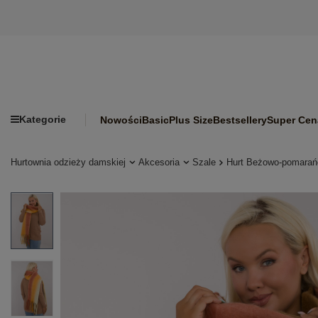
Kategorie
Nowości
Basic
Plus Size
Bestsellery
Super Cen
Hurtownia odzieży damskiej
Akcesoria
Szale
Hurt Beżowo-pomarańc