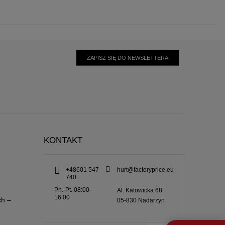
ZAPISZ SIĘ DO NEWSLETTERA
KONTAKT
+48601 547
hurt@factoryprice.eu
740
Pn.-Pt. 08:00-
Al. Katowicka 68
16:00
ch –
05-830
Nadarzyn