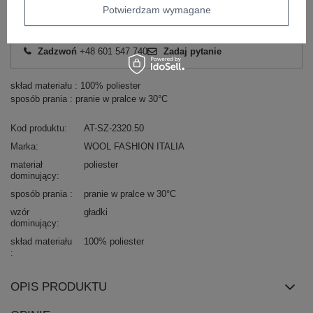
Potwierdzam wymagane
Masz pytanie? Chętnie pomożemy.
Zadzwoń
+48 601 547 740
Zadaj pytanie
skład materiału : 100% poliester
sposób prania : pranie w pralce w 30°C
Kod produktu
AT-SZ-2320.50
Marka
WOOL FASHION ITALIA
materiał
poliester
dominujący
sposób prania
pranie w pralce w 30°C
wzór
gładki
dominujący
skład materiału
100% poliester
OPIS PRODUKTU