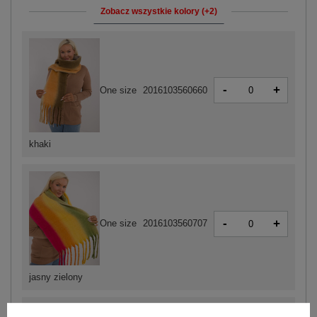
Zobacz wszystkie kolory (+2)
-
+
One size
2016103560660
khaki
-
+
One size
2016103560707
jasny zielony