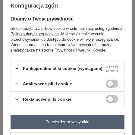
Konfiguracja zgód
-
+
One size
2016103560684
Dbamy o Twoją prywatność
Sklep korzysta z plików cookie w celu realizacji usług zgodnie z
Polityką dotyczącą cookies
. Możesz określić warunki
przechowywania lub dostępu do cookie w Twojej przeglądarce.
fioletowy
Więcej informacji na temat warunków i prywatności można
znaleźć także na stronie
Prywatność i warunki Google
.
Zawsze
Funkcjonalne pliki cookie (wymagane)
aktywne
-
+
One size
2016103560738
Analityczne pliki cookie
czerwony
Reklamowe pliki cookie
Zobacz wszystkie kolory (+2)
Potwierdzam wszystkie
ZALOGUJ SIĘ I ZOBACZ CENĘ