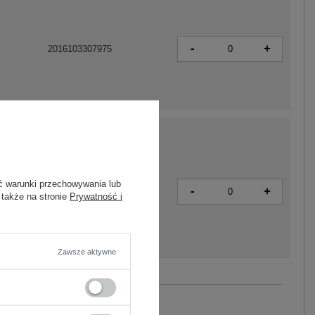
-
+
2016103307975
ć warunki przechowywania lub
-
+
2016103307982
 także na stronie
Prywatność i
Zawsze aktywne
Zobacz wszystkie kolory (+8)