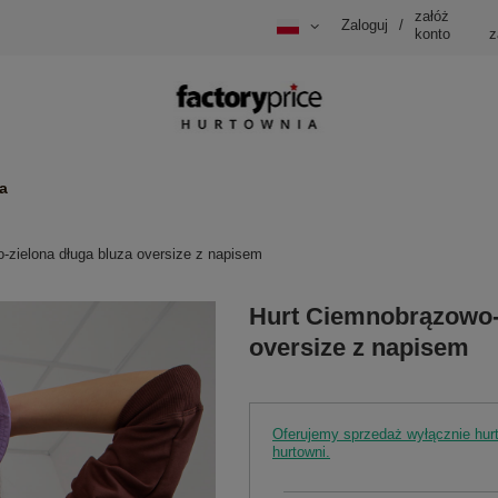
załóż
Zaloguj
/
konto
z
a
-zielona długa bluza oversize z napisem
Hurt Ciemnobrązowo-z
oversize z napisem
Oferujemy sprzedaż wyłącznie hu
hurtowni.