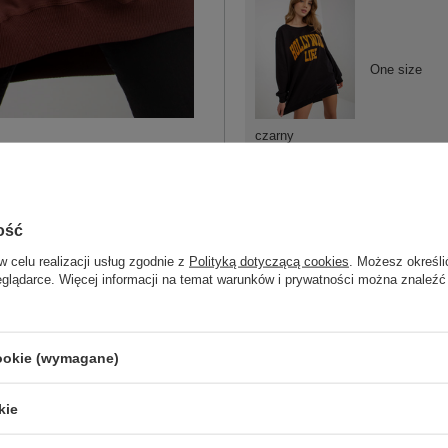
One size
czarny
ość
w celu realizacji usług zgodnie z
Polityką dotyczącą cookies
. Możesz określi
One size
eglądarce. Więcej informacji na temat warunków i prywatności można znaleźć
zielono-
pomarańczowy
cookie (wymagane)
kie