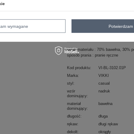
kie
ZA
Masz pytanie? Chętnie pomożem
dzam wymagane
Potwierdzam 
Zadzwoń
+48 601 547 740
skład materiału : 70% bawełna, 30% po
sposób prania : pranie ręczne
Kod produktu
VI-BL-3102.01P
Marka
VIKKI
styl
casual
wzór
nadruk
dominujący
materiał
bawełna
dominujący
długość
długa
rękaw
długi rękaw
dekolt
okrągły