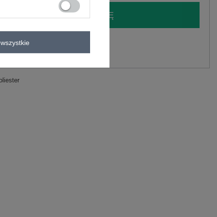
LOGUJ SIĘ I ZOBACZ CENĘ
y.
wszystkie
Zadaj pytanie
liester