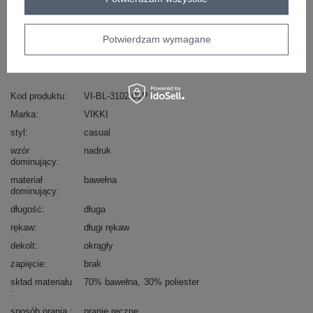
Masz pytanie? Chętnie pomożemy.
Zadzwoń
+48 601 547 740
Zadaj pytanie
Potwierdzam wymagane
skład materiału : 70% bawełna, 30% poliester
sposób prania : pranie ręczne
Kod produktu
VI-BL-3102.01P
Marka
VIKKI
styl
casual
wzór
nadruk
dominujący
materiał
bawełna
dominujący
długość
długa
rękaw
długi rękaw
dekolt
okrągły
zapięcie
brak
skład materiału
70% bawełna
30% poliester
sposób prania
pranie ręczne