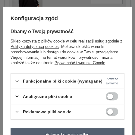
Konfiguracja zgód
czarny
Dbamy o Twoją prywatność
Sklep korzysta z plików cookie w celu realizacji usług zgodnie z
Polityką dotyczącą cookies
. Możesz określić warunki
przechowywania lub dostępu do cookie w Twojej przeglądarce.
-
+
Więcej informacji na temat warunków i prywatności można
One size
2016103307982
znaleźć także na stronie
Prywatność i warunki Google
.
zielono-
Zawsze
Funkcjonalne pliki cookie (wymagane)
pomarańczowy
aktywne
Analityczne pliki cookie
Zobacz wszystkie kolory (+8)
Reklamowe pliki cookie
ZALOGUJ SIĘ I ZOBACZ CENĘ
Potwierdzam wszystkie