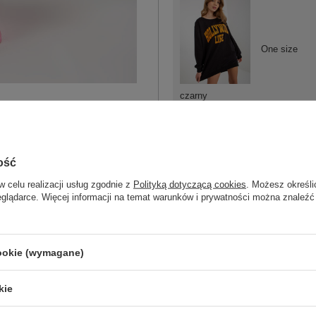
One size
czarny
ość
w celu realizacji usług zgodnie z
Polityką dotyczącą cookies
. Możesz określi
One size
eglądarce. Więcej informacji na temat warunków i prywatności można znaleźć
zielono-
pomarańczowy
cookie (wymagane)
kie