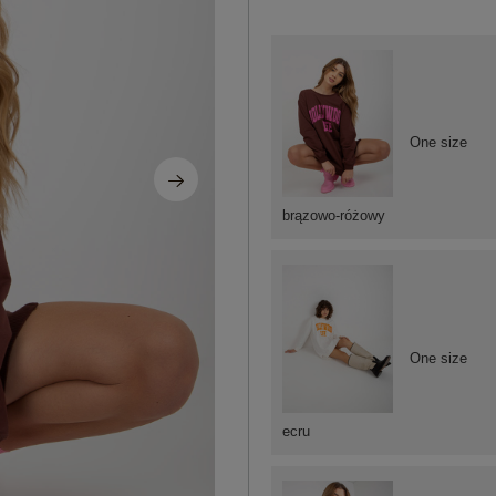
One size
brązowo-różowy
One size
ecru