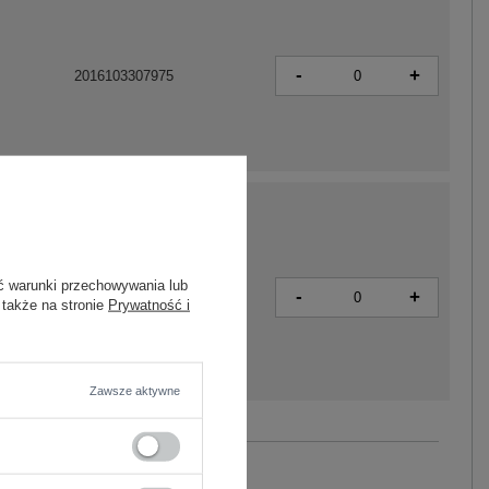
-
+
2016103307975
ć warunki przechowywania lub
-
+
2016103307982
 także na stronie
Prywatność i
Zawsze aktywne
Zobacz wszystkie kolory (+8)