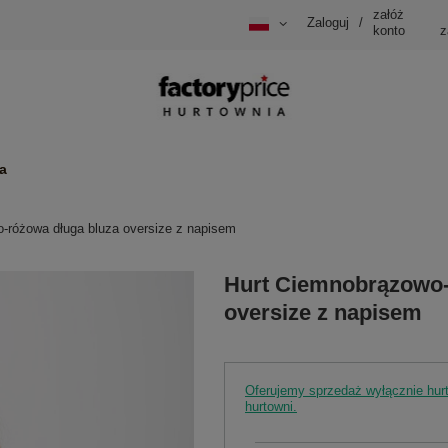
załóż
Zaloguj
/
konto
z
a
-różowa długa bluza oversize z napisem
Hurt Ciemnobrązowo-
oversize z napisem
Oferujemy sprzedaż wyłącznie hu
hurtowni.