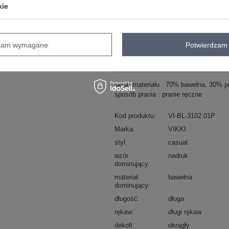
kie
ZA
Masz pytanie? Chętnie pomożem
dzam wymagane
Potwierdzam 
Zadzwoń
+48 601 547 740
skład materiału : 70% bawełna, 30% po
sposób prania : pranie ręczne
Kod produktu
VI-BL-3102.01P
Marka
VIKKI
styl
casual
wzór
nadruk
dominujący
materiał
bawełna
dominujący
długość
długa
rękaw
długi rękaw
dekolt
okrągły