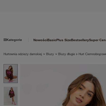
Kategorie
Nowości
Basic
Plus Size
Bestsellery
Super Cen
Hurtownia odzieży damskiej
Bluzy
Bluzy długie
Hurt Ciemnobrązowo