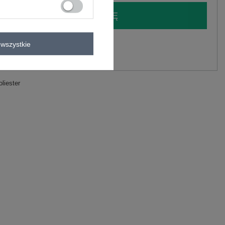
LOGUJ SIĘ I ZOBACZ CENĘ
y.
wszystkie
Zadaj pytanie
liester