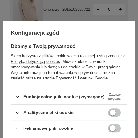
-
+
One size
2016103557721
Konfiguracja zgód
jasny beżowy
Dbamy o Twoją prywatność
Sklep korzysta z plików cookie w celu realizacji usług zgodnie z
Polityką dotyczącą cookies
. Możesz określić warunki
-
+
przechowywania lub dostępu do cookie w Twojej przeglądarce.
One size
2016103557806
Więcej informacji na temat warunków i prywatności można
znaleźć także na stronie
Prywatność i warunki Google
.
jasny niebieski
Zawsze
Funkcjonalne pliki cookie (wymagane)
aktywne
Zobacz wszystkie kolory (+10)
Analityczne pliki cookie
ZALOGUJ SIĘ I ZOBACZ CENĘ
Reklamowe pliki cookie