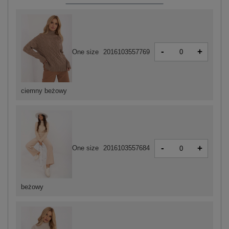
-
+
One size
2016103557769
ciemny beżowy
-
+
One size
2016103557684
beżowy