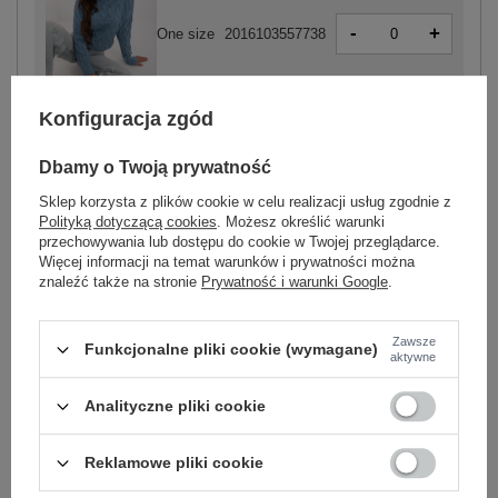
-
+
One size
2016103557738
Konfiguracja zgód
niebieski
Dbamy o Twoją prywatność
Sklep korzysta z plików cookie w celu realizacji usług zgodnie z
Polityką dotyczącą cookies
. Możesz określić warunki
-
+
przechowywania lub dostępu do cookie w Twojej przeglądarce.
One size
2016103557745
Więcej informacji na temat warunków i prywatności można
znaleźć także na stronie
Prywatność i warunki Google
.
ciemny niebieski
Zawsze
Funkcjonalne pliki cookie (wymagane)
aktywne
Zobacz wszystkie kolory (+10)
Analityczne pliki cookie
ZALOGUJ SIĘ I ZOBACZ CENĘ
Reklamowe pliki cookie