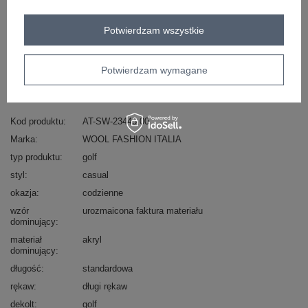
Masz pytanie? Chętnie pomożemy.
Potwierdzam wszystkie
Zadzwoń
+48 601 547 740
Zadaj pytanie
skład materiału : 53% akryl, 29% poliester, 18%
Potwierdzam wymagane
poliamid
sposób prania : pranie ręczne
Kod produktu
AT-SW-23445.00
Marka
WOOL FASHION ITALIA
typ produktu
golf
styl
casual
okazja
codzienne
wzór
urozmaicona faktura materiału
dominujący
materiał
akryl
dominujący
długość
standardowa
rękaw
długi rękaw
dekolt
golf