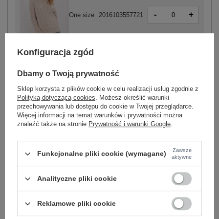
-
+
One size
2016103557721
Konfiguracja zgód
jasny beżowy
Dbamy o Twoją prywatność
Sklep korzysta z plików cookie w celu realizacji usług zgodnie z
Polityką dotyczącą cookies
. Możesz określić warunki
-
+
przechowywania lub dostępu do cookie w Twojej przeglądarce.
One size
2016103557806
Więcej informacji na temat warunków i prywatności można
znaleźć także na stronie
Prywatność i warunki Google
.
jasny niebieski
Zawsze
Funkcjonalne pliki cookie (wymagane)
aktywne
Zobacz wszystkie kolory (+10)
Analityczne pliki cookie
ZALOGUJ SIĘ I ZOBACZ CENĘ
Reklamowe pliki cookie