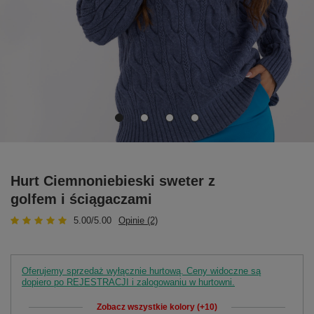
Hurt Ciemnoniebieski sweter z
golfem i ściągaczami
5.00/5.00
Opinie (2)
Oferujemy sprzedaż wyłącznie hurtową. Ceny widoczne są
dopiero po REJESTRACJI i zalogowaniu w hurtowni.
Zobacz wszystkie kolory (+10)