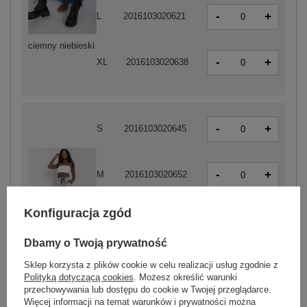
-
+
L
2016103020621
ciemny niebieski
-
+
XL
2016103020638
-
+
S
2016103020645
-
+
M
2016103020652
Konfiguracja zgód
-
+
L
2016103020669
Dbamy o Twoją prywatność
szary
Sklep korzysta z plików cookie w celu realizacji usług zgodnie z
-
+
XL
2016103020676
Polityką dotyczącą cookies
. Możesz określić warunki
przechowywania lub dostępu do cookie w Twojej przeglądarce.
Więcej informacji na temat warunków i prywatności można