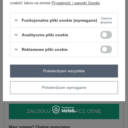
znaleźć także na stronie
Prywatność i warunki Google
.
-
+
S
2016103020560
Zawsze
Funkcjonalne pliki cookie (wymagane)
aktywne
-
+
M
2016103020577
Analityczne pliki cookie
-
+
L
2016103020584
Reklamowe pliki cookie
jasny różowy
-
+
XL
2016103020591
Potwierdzam wszystkie
Potwierdzam wymagane
Zobacz wszystkie kolory (+3)
ZALOGUJ SIĘ I ZOBACZ CENĘ
Masz pytanie? Chętnie pomożemy.