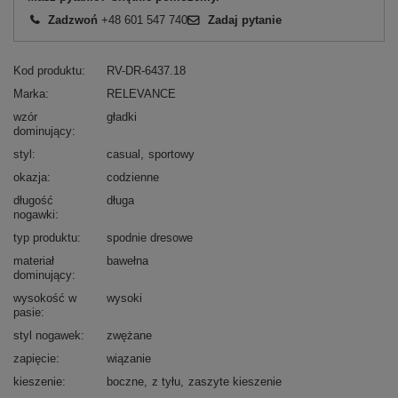
Zadzwoń
+48 601 547 740
Zadaj pytanie
Kod produktu
RV-DR-6437.18
Marka
RELEVANCE
wzór
gładki
dominujący
styl
casual
sportowy
okazja
codzienne
długość
długa
nogawki
typ produktu
spodnie dresowe
materiał
bawełna
dominujący
wysokość w
wysoki
pasie
styl nogawek
zwężane
zapięcie
wiązanie
kieszenie
boczne
z tyłu
zaszyte kieszenie