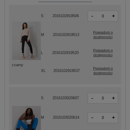
-
+
S
2016102919506
Powiadom o
M
2016102919513
dostępności
Powiadom o
L
2016102919520
dostępności
czarny
Powiadom o
XL
2016102919537
dostępności
-
+
S
2016103020607
-
+
M
2016103020614