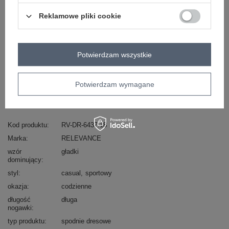
Reklamowe pliki cookie
Zobacz wszystkie kolory (+3)
ZALOGUJ SIĘ I ZOBACZ CENĘ
Potwierdzam wszystkie
Masz pytanie? Chętnie pomożemy.
Potwierdzam wymagane
Zadzwoń
+48 601 547 740
Zadaj pytanie
Kod produktu
RV-DR-6437.18
Marka
RELEVANCE
wzór
gładki
dominujący
styl
casual
sportowy
okazja
codzienne
długość
długa
nogawki
typ produktu
spodnie dresowe