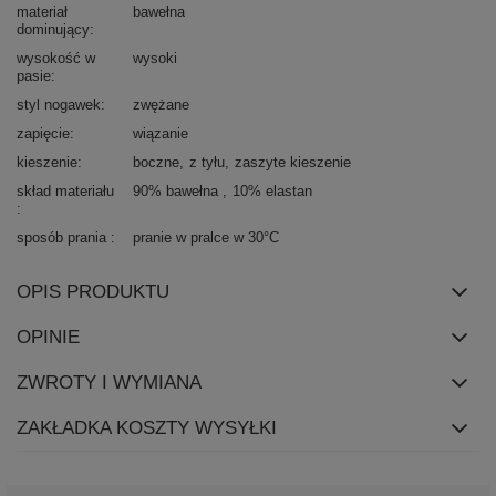
materiał
bawełna
dominujący
wysokość w
wysoki
pasie
styl nogawek
zwężane
zapięcie
wiązanie
kieszenie
boczne
z tyłu
zaszyte kieszenie
skład materiału
90% bawełna
10% elastan
sposób prania
pranie w pralce w 30°C
OPIS PRODUKTU
OPINIE
ZWROTY I WYMIANA
ZAKŁADKA KOSZTY WYSYŁKI