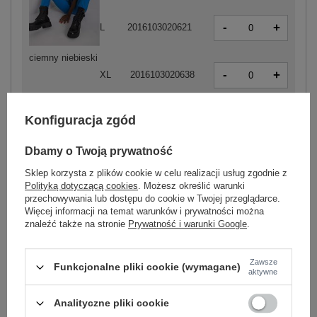
-
+
L
2016103020621
ciemny niebieski
-
+
XL
2016103020638
Konfiguracja zgód
-
+
S
2016103020560
Dbamy o Twoją prywatność
Sklep korzysta z plików cookie w celu realizacji usług zgodnie z
Polityką dotyczącą cookies
. Możesz określić warunki
-
+
M
2016103020577
przechowywania lub dostępu do cookie w Twojej przeglądarce.
Więcej informacji na temat warunków i prywatności można
znaleźć także na stronie
Prywatność i warunki Google
.
-
+
L
2016103020584
Zawsze
Funkcjonalne pliki cookie (wymagane)
jasny różowy
aktywne
-
+
XL
2016103020591
Analityczne pliki cookie