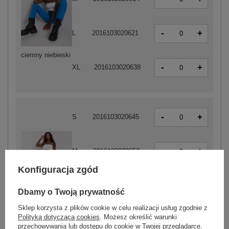
-
+
L
2016103020621
ciemny niebieski
-
+
XL
2016103020638
-
+
S
2016103020645
-
+
M
2016103020652
Konfiguracja zgód
-
+
L
2016103020669
Dbamy o Twoją prywatność
szary
Sklep korzysta z plików cookie w celu realizacji usług zgodnie z
Polityką dotyczącą cookies
. Możesz określić warunki
-
+
XL
2016103020676
przechowywania lub dostępu do cookie w Twojej przeglądarce.