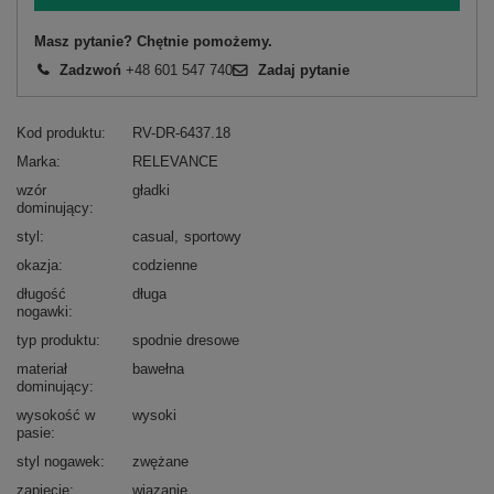
Masz pytanie? Chętnie pomożemy.
Zadzwoń
+48 601 547 740
Zadaj pytanie
Kod produktu
RV-DR-6437.18
Marka
RELEVANCE
wzór
gładki
dominujący
styl
casual
sportowy
okazja
codzienne
długość
długa
nogawki
typ produktu
spodnie dresowe
materiał
bawełna
dominujący
wysokość w
wysoki
pasie
styl nogawek
zwężane
zapięcie
wiązanie