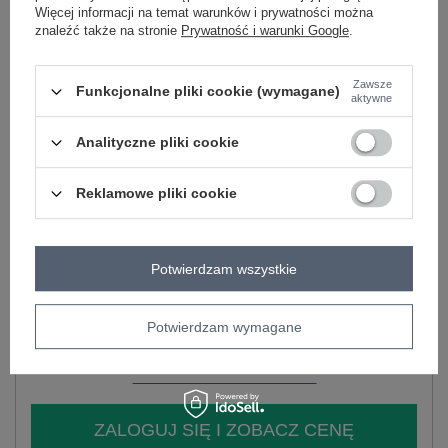
Więcej informacji na temat warunków i prywatności można
znaleźć także na stronie
Prywatność i warunki Google
.
-
+
S
2016103020560
Zawsze
Funkcjonalne pliki cookie (wymagane)
aktywne
Analityczne pliki cookie
-
+
M
2016103020577
Reklamowe pliki cookie
-
+
L
2016103020584
jasny różowy
Potwierdzam wszystkie
-
+
XL
2016103020591
Potwierdzam wymagane
Zobacz wszystkie kolory (+3)
ZALOGUJ SIĘ I ZOBACZ CENĘ