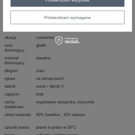
Kod produktu
RV-SK-A1088.29
Marka
RUE PARIS
Potwierdzam wymagane
typ produktu
sukienka letnia
styl
casual
okazja
codzienne
wzór
gładki
dominujący
materiał
bawełna
dominujący
długość
maxi
rękaw
na ramiączkach
dekolt
serek / dekolt V
zapięcie
brak
cechy
regulowane ramiączka
kieszenie
dodatkowe
skład materiału
90% bawełna
10% elastan
sposób prania
pranie w pralce w 30°C