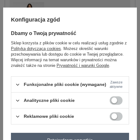
-
+
S/M
5906694097201
Konfiguracja zgód
Dbamy o Twoją prywatność
-
+
L/XL
5906694097218
Sklep korzysta z plików cookie w celu realizacji usług zgodnie z
Polityką dotyczącą cookies
. Możesz określić warunki
ciemny różowy
przechowywania lub dostępu do cookie w Twojej przeglądarce.
Więcej informacji na temat warunków i prywatności można
znaleźć także na stronie
Prywatność i warunki Google
.
Zobacz wszystkie kolory (+1)
Zawsze
Funkcjonalne pliki cookie (wymagane)
ZALOGUJ SIĘ I ZOBACZ CENĘ
aktywne
Analityczne pliki cookie
Masz pytanie? Chętnie pomożemy.
Zadzwoń
+48 601 547 740
Zadaj pytanie
Reklamowe pliki cookie
skład materiału : 90% bawełna , 10% elastan
sposób prania : pranie w pralce w 30°C
Potwierdzam wszystkie