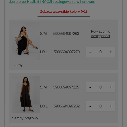
dopiero po REJESTRACJI i zalogowaniu w hurtowni.
Zobacz wszystkie kolory (+1)
Powiadom o
S/M
5906694097263
dostępności
-
+
L/XL
5906694097270
czarny
-
+
S/M
5906694097225
-
+
L/XL
5906694097232
ciemny brązowy