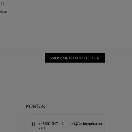
0°C
wana
ZAPISZ SIĘ DO NEWSLETTERA
KONTAKT
+48601 547
hurt@factoryprice.eu
740