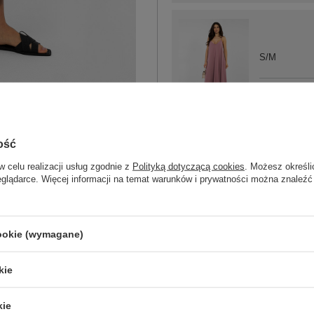
S/M
L/XL
ciemny różowy
ość
w celu realizacji usług zgodnie z
Polityką dotyczącą cookies
. Możesz określi
eglądarce. Więcej informacji na temat warunków i prywatności można znaleźć
ZA
cookie (wymagane)
Masz pytanie? Chętnie pomożem
kie
Zadzwoń
+48 601 547 740
kie
skład materiału : 90% bawełna , 10% 