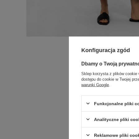
Konfiguracja zgód
Dbamy o Twoją prywatn
Sklep korzysta z plików cookie 
dostępu do cookie w Twojej prz
warunki Google
.
Funkcjonalne pliki 
Analityczne pliki coo
Reklamowe pliki coo