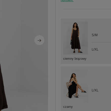
hurtowni.
S/M
L/XL
ciemny brązowy
L/XL
czarny