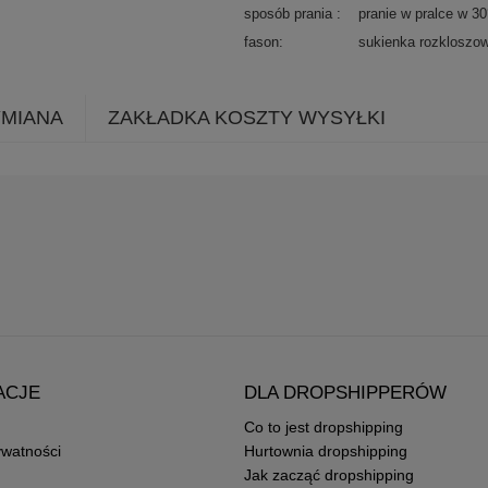
sposób prania
pranie w pralce w 3
fason
sukienka rozkloszo
YMIANA
ZAKŁADKA KOSZTY WYSYŁKI
ACJE
DLA DROPSHIPPERÓW
Co to jest dropshipping
ywatności
Hurtownia dropshipping
Jak zacząć dropshipping