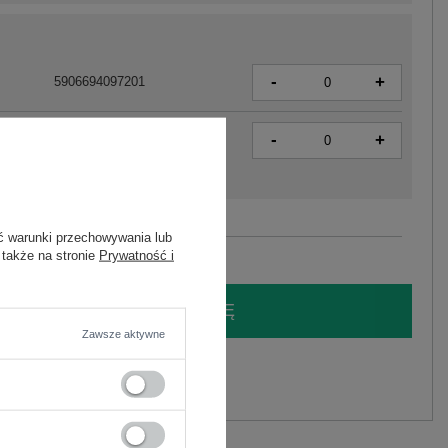
-
+
5906694097201
-
+
5906694097218
Zobacz wszystkie kolory (+1)
ć warunki przechowywania lub
 także na stronie
Prywatność i
LOGUJ SIĘ I ZOBACZ CENĘ
Zawsze aktywne
y.
Zadaj pytanie
elastan