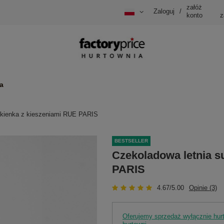
załóż
Zaloguj
/
konto
z
a
ukienka z kieszeniami RUE PARIS
BESTSELLER
Czekoladowa letnia s
PARIS
4.67/5.00
Opinie (3)
Oferujemy sprzedaż wyłącznie hu