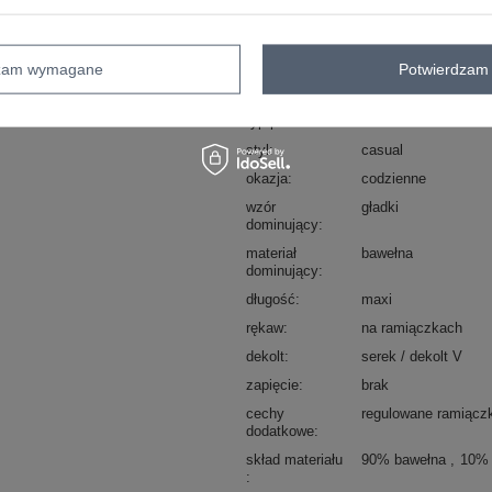
sposób prania : pranie w pralce w 30°
Kod produktu
RV-SK-A1088.29
dzam wymagane
Potwierdzam 
Marka
RUE PARIS
typ produktu
sukienka letnia
styl
casual
okazja
codzienne
wzór
gładki
dominujący
materiał
bawełna
dominujący
długość
maxi
rękaw
na ramiączkach
dekolt
serek / dekolt V
zapięcie
brak
cechy
regulowane ramiącz
dodatkowe
skład materiału
90% bawełna
10% 