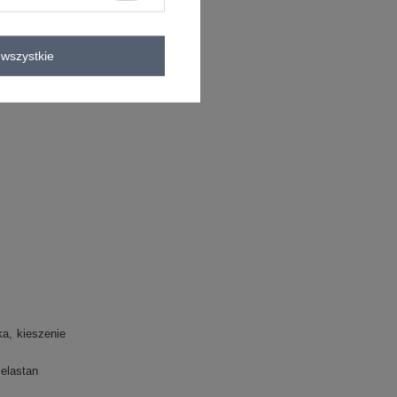
C
wszystkie
ka
kieszenie
elastan