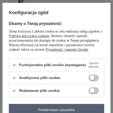
Konfiguracja zgód
-
+
L/XL
5906694097270
Dbamy o Twoją prywatność
Sklep korzysta z plików cookie w celu realizacji usług zgodnie z
czarny
Polityką dotyczącą cookies
. Możesz określić warunki
przechowywania lub dostępu do cookie w Twojej przeglądarce.
Więcej informacji na temat warunków i prywatności można
Zobacz wszystkie kolory (+1)
znaleźć także na stronie
Prywatność i warunki Google
.
ZALOGUJ SIĘ I ZOBACZ CENĘ
Zawsze
Funkcjonalne pliki cookie (wymagane)
aktywne
Masz pytanie? Chętnie pomożemy.
Analityczne pliki cookie
Zadzwoń
+48 601 547 740
Zadaj pytanie
Reklamowe pliki cookie
skład materiału : 90% bawełna , 10% elastan
sposób prania : pranie w pralce w 30°C
Potwierdzam wszystkie
Kod produktu
RV-SK-A1088.29