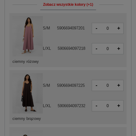
Zobacz wszystkie kolory (+1)
-
+
S/M
5906694097201
-
+
L/XL
5906694097218
ciemny różowy
-
+
S/M
5906694097225
-
+
L/XL
5906694097232
ciemny brązowy