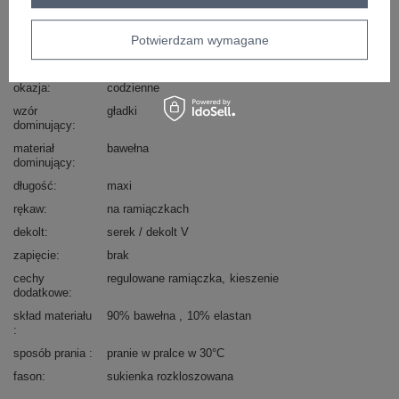
Marka
RUE PARIS
Potwierdzam wymagane
typ produktu
sukienka letnia
styl
casual
okazja
codzienne
wzór
gładki
dominujący
materiał
bawełna
dominujący
długość
maxi
rękaw
na ramiączkach
dekolt
serek / dekolt V
zapięcie
brak
cechy
regulowane ramiączka
kieszenie
dodatkowe
skład materiału
90% bawełna
10% elastan
sposób prania
pranie w pralce w 30°C
fason
sukienka rozkloszowana