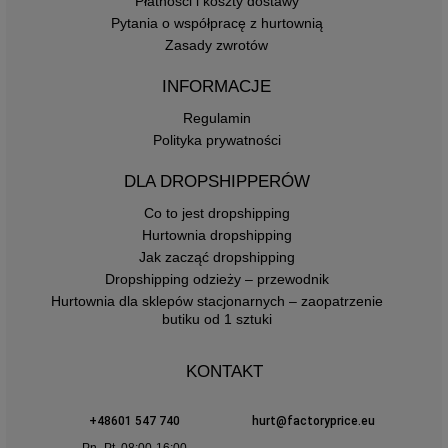
Płatności i koszty dostawy
Pytania o współpracę z hurtownią
Zasady zwrotów
INFORMACJE
Regulamin
Polityka prywatności
DLA DROPSHIPPERÓW
Co to jest dropshipping
Hurtownia dropshipping
Jak zacząć dropshipping
Dropshipping odzieży – przewodnik
Hurtownia dla sklepów stacjonarnych – zaopatrzenie
butiku od 1 sztuki
KONTAKT
+48601 547 740
hurt@factoryprice.eu
Pn.-Pt. 08:00-16:00