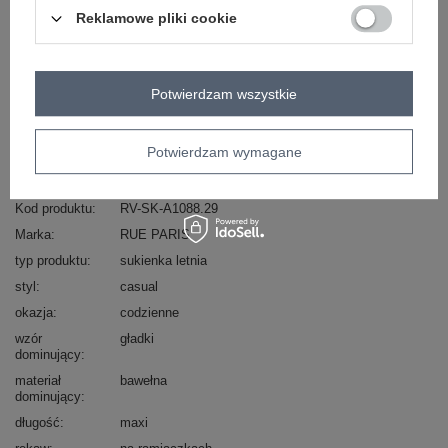
ZALOGUJ SIĘ I ZOBACZ CENĘ
Reklamowe pliki cookie
Masz pytanie? Chętnie pomożemy.
Potwierdzam wszystkie
Zadzwoń
+48 601 547 740
Zadaj pytanie
skład materiału : 90% bawełna , 10% elastan
Potwierdzam wymagane
sposób prania : pranie w pralce w 30°C
Kod produktu
RV-SK-A1088.29
Marka
RUE PARIS
typ produktu
sukienka letnia
styl
casual
okazja
codzienne
wzór
gładki
dominujący
materiał
bawełna
dominujący
długość
maxi