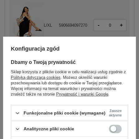
-
+
L/XL
5906694097270
Konfiguracja zgód
czarny
Dbamy o Twoją prywatność
Sklep korzysta z plików cookie w celu realizacji usług zgodnie z
-
+
S/M
5906694097201
Polityką dotyczącą cookies
. Możesz określić warunki
przechowywania lub dostępu do cookie w Twojej przeglądarce.
Więcej informacji na temat warunków i prywatności można
-
+
L/XL
5906694097218
znaleźć także na stronie
Prywatność i warunki Google
.
ciemny różowy
Zawsze
Funkcjonalne pliki cookie (wymagane)
aktywne
Zobacz wszystkie kolory (+2)
Analityczne pliki cookie