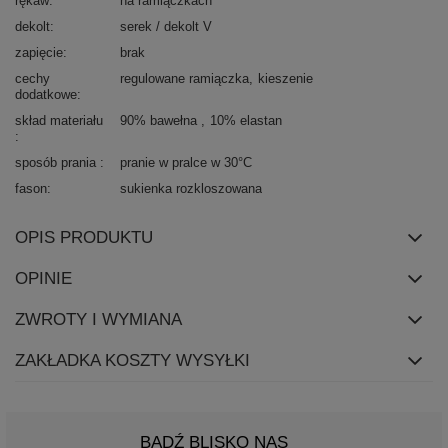
rękaw
na ramiączkach
dekolt
serek / dekolt V
zapięcie
brak
cechy
regulowane ramiączka
kieszenie
dodatkowe
skład materiału
90% bawełna
10% elastan
sposób prania
pranie w pralce w 30°C
fason
sukienka rozkloszowana
OPIS PRODUKTU
OPINIE
ZWROTY I WYMIANA
ZAKŁADKA KOSZTY WYSYŁKI
BĄDŹ BLISKO NAS