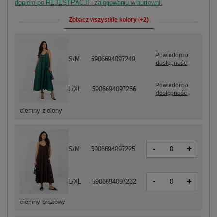
dopiero po REJESTRACJI i zalogowaniu w hurtowni.
Zobacz wszystkie kolory (+2)
Powiadom o
S/M
5906694097249
dostępności
Powiadom o
L/XL
5906694097256
dostępności
ciemny zielony
-
+
S/M
5906694097225
-
+
L/XL
5906694097232
ciemny brązowy