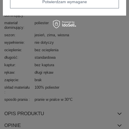
Potwierdzam wymagane
styl
casual
wzór
gładki
dominujący
materiał
poliester
dominujący
sezon
jesień
zima
wiosna
wypełnienie
nie dotyczy
ocieplenie
bez ocieplenia
długość
standardowa
kaptur
bez kaptura
rękaw
długi rękaw
zapięcie
brak
skład materiału
100% poliester
sposób prania
pranie w pralce w 30°C
OPIS PRODUKTU
OPINIE