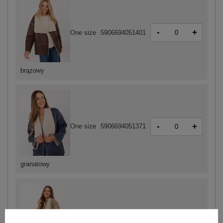
-
+
One size
5906694051401
brązowy
-
+
One size
5906694051371
granatowy
-
+
One size
5906694051395