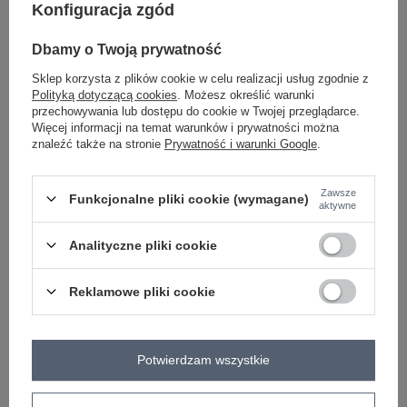
Konfiguracja zgód
Dbamy o Twoją prywatność
beżowy
Sklep korzysta z plików cookie w celu realizacji usług zgodnie z
Polityką dotyczącą cookies
. Możesz określić warunki
przechowywania lub dostępu do cookie w Twojej przeglądarce.
Zobacz wszystkie kolory (+1)
Więcej informacji na temat warunków i prywatności można
znaleźć także na stronie
Prywatność i warunki Google
.
ZALOGUJ SIĘ I ZOBACZ CENĘ
Zawsze
Funkcjonalne pliki cookie (wymagane)
aktywne
Masz pytanie? Chętnie pomożemy.
Analityczne pliki cookie
Zadzwoń
+48 601 547 740
Zadaj pytanie
Reklamowe pliki cookie
skład materiału : 100% poliester
sposób prania : pranie w pralce w 30°C
Kod produktu
IT-KR-95616.66
Potwierdzam wszystkie
Marka
MAYA
typ produktu
kurtka przejściowa