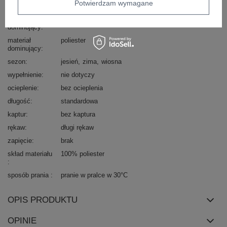
Potwierdzam wymagane
styl
casual
wzór
gładki
dominujący
materiał
poliester
dominujący
sezon
jesień
zima
wiosna
wypełnienie
nie dotyczy
ocieplenie
bez ocieplenia
długość
standardowa
kaptur
bez kaptura
rękaw
długi rękaw
zapięcie
brak
skład materiału
100% poliester
sposób prania
pranie w pralce w 30°C
OPIS PRODUKTU
OPINIE