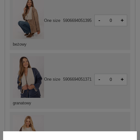
-
+
One size
5906694051395
beżowy
-
+
One size
5906694051371
granatowy
-
+
One size
5906694051401