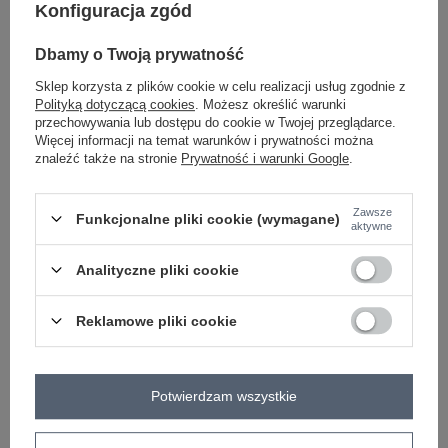
Konfiguracja zgód
Dbamy o Twoją prywatność
brązowy
Sklep korzysta z plików cookie w celu realizacji usług zgodnie z
Polityką dotyczącą cookies
. Możesz określić warunki
przechowywania lub dostępu do cookie w Twojej przeglądarce.
Zobacz wszystkie kolory (+1)
Więcej informacji na temat warunków i prywatności można
znaleźć także na stronie
Prywatność i warunki Google
.
ZALOGUJ SIĘ I ZOBACZ CENĘ
Zawsze
Funkcjonalne pliki cookie (wymagane)
aktywne
Masz pytanie? Chętnie pomożemy.
Analityczne pliki cookie
Zadzwoń
+48 601 547 740
Zadaj pytanie
Reklamowe pliki cookie
skład materiału : 100% poliester
sposób prania : pranie w pralce w 30°C
Kod produktu
IT-KR-95616.66
Potwierdzam wszystkie
Marka
MAYA
typ produktu
kurtka przejściowa