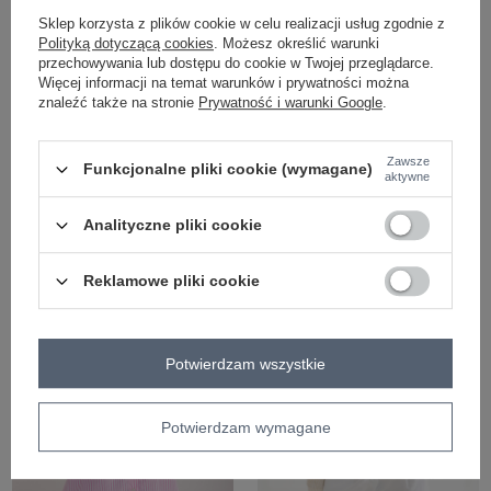
Sklep korzysta z plików cookie w celu realizacji usług zgodnie z
Polityką dotyczącą cookies
. Możesz określić warunki
przechowywania lub dostępu do cookie w Twojej przeglądarce.
Więcej informacji na temat warunków i prywatności można
znaleźć także na stronie
Prywatność i warunki Google
.
COTTON COMFORT
+3
Zawsze
Funkcjonalne pliki cookie (wymagane)
aktywne
Biała damska koszula z dekoltem V
Pistacjowa klasyczna koszula w
paski
Analityczne pliki cookie
Zaloguj się i zobacz cenę
Zaloguj się i zobacz cenę
Reklamowe pliki cookie
Potwierdzam wszystkie
Potwierdzam wymagane