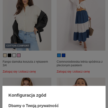
COTTON COMFORT
Fango damska koszula z rękawem
Ciemnoniebieska letnia spódnica z
3/4
plecionym paskiem
Zaloguj się i zobacz cenę
Zaloguj się i zobacz cenę
Konfiguracja zgód
Dbamy o Twoją prywatność