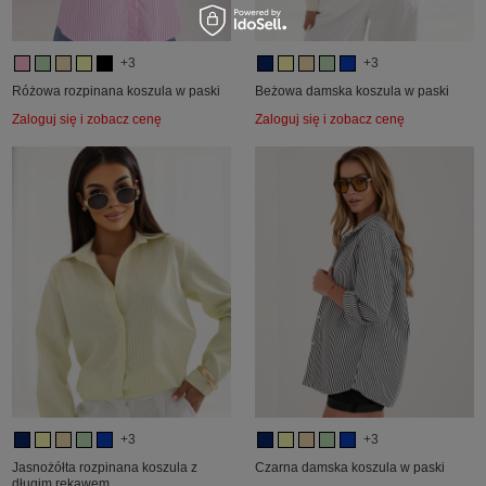
+3
+3
Różowa rozpinana koszula w paski
Beżowa damska koszula w paski
Zaloguj się i zobacz cenę
Zaloguj się i zobacz cenę
+3
+3
Jasnożółta rozpinana koszula z
Czarna damska koszula w paski
długim rękawem