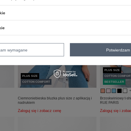
kie
kie
dzam wymagane
Potwierdzam 
PLUS SIZE
PLUS SIZE
COTTON COMFOR
COTTON COMFORT
BESTSELLER
Ciemnoniebieska bluzka plus size z aplikacją i
Brzoskwiniowy t-shi
nadrukiem
RUE PARIS
Zaloguj się i zobacz cenę
Zaloguj się i zob