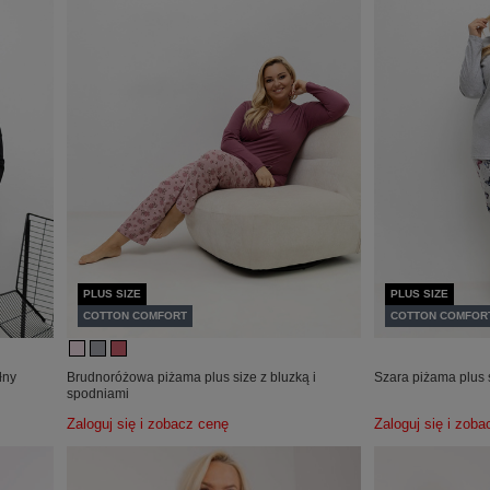
PLUS SIZE
PLUS SIZE
COTTON COMFORT
COTTON COMFOR
łny
Brudnoróżowa piżama plus size z bluzką i
Szara piżama plus 
spodniami
Zaloguj się i zobacz cenę
Zaloguj się i zob