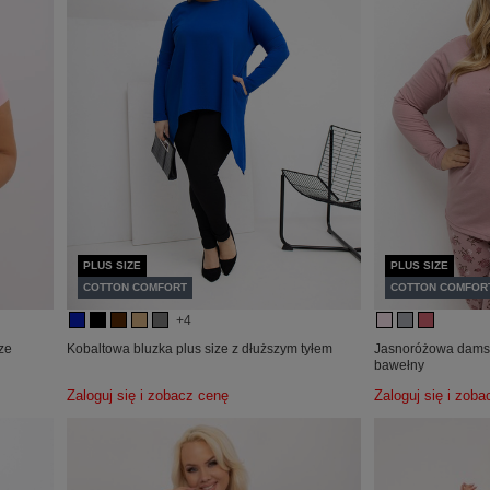
PLUS SIZE
PLUS SIZE
COTTON COMFORT
COTTON COMFOR
+4
ize
Kobaltowa bluzka plus size z dłuższym tyłem
Jasnoróżowa damsk
bawełny
Zaloguj się i zobacz cenę
Zaloguj się i zob