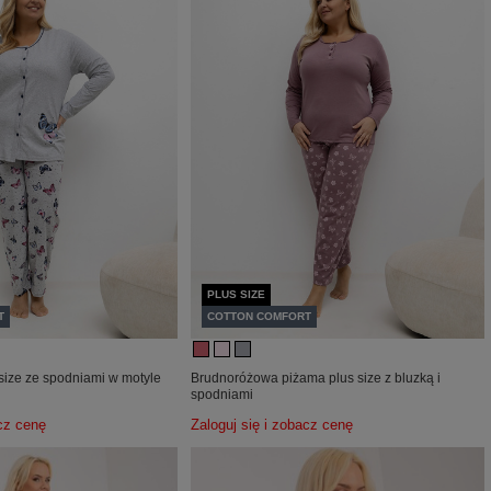
PLUS SIZE
T
COTTON COMFORT
size ze spodniami w motyle
Brudnoróżowa piżama plus size z bluzką i
spodniami
acz cenę
Zaloguj się i zobacz cenę