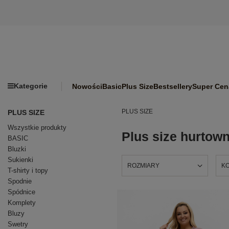
Kategorie
Nowości
Basic
Plus Size
Bestsellery
Super Cen
PLUS SIZE
PLUS SIZE
Wszystkie produkty
Plus size hurtown
BASIC
Bluzki
Sukienki
ROZMIARY
K
T-shirty i topy
Spodnie
Spódnice
Komplety
Bluzy
Swetry