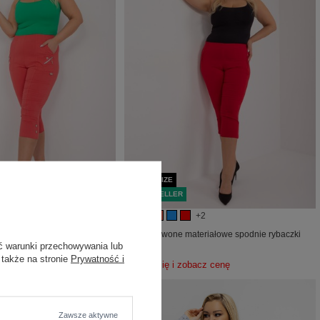
PLUS SIZE
BESTSELLER
+2
ie 3/4 plus size z
Hurt Czerwone materiałowe spodnie rybaczki
plus size
ć warunki przechowywania lub
 także na stronie
Prywatność i
acz cenę
Zaloguj się i zobacz cenę
Zawsze aktywne