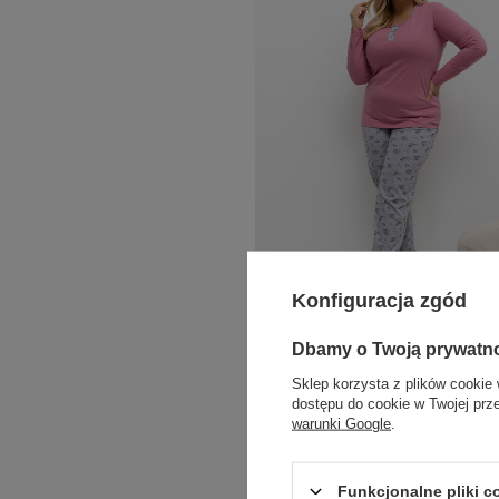
PLUS SIZE
Konfiguracja zgód
COTTON COMFORT
Dbamy o Twoją prywatn
Różowa piżama plus size z guzikami pr
dekolcie
Sklep korzysta z plików cookie 
dostępu do cookie w Twojej prz
Zaloguj się i zobacz cenę
warunki Google
.
Funkcjonalne pliki 