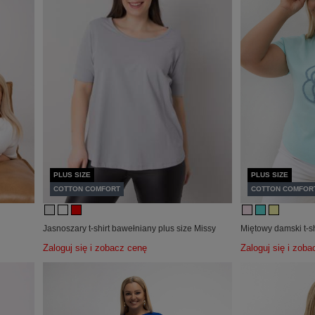
PLUS SIZE
PLUS SIZE
COTTON COMFORT
COTTON COMFOR
a
Jasnoszary t-shirt bawełniany plus size Missy
Miętowy damski t-sh
Zaloguj się i zobacz cenę
Zaloguj się i zob