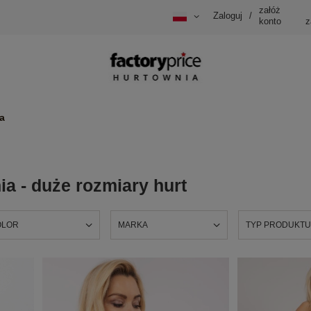
załóż
Zaloguj
/
konto
z
a
ia - duże rozmiary hurt
OLOR
MARKA
TYP PRODUKT