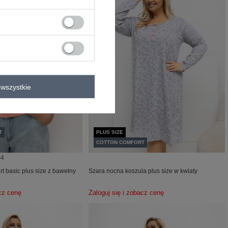
wszystkie
T
PLUS SIZE
COTTON COMFORT
+4
rt basic plus size z bawełny
Szara nocna koszula plus size w kwiaty
acz cenę
Zaloguj się i zobacz cenę