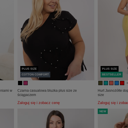
PLUS SIZE
PLUS SIZE
COTTON COMFORT
BESTSELLER
dniami w
Czarna casualowa bluzka plus size ze
Hurt Jasnożółte do
ściągaczem
size
Zaloguj się i zobacz cenę
Zaloguj się i zob
NEW