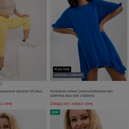
PLUS SIZE
VISCOSE COMFORT
+2
pasowane spodnie 3/4 plus
Hurtownia online Ciemnoniebieska mini
sukienka plus size z falbaną
acz cenę
Zaloguj się i zobacz cenę
NEW