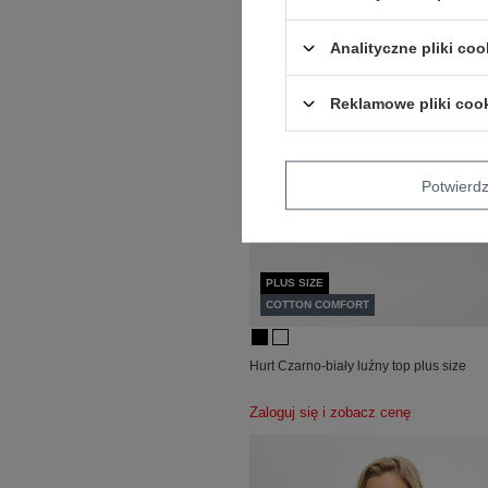
Analityczne pliki coo
Reklamowe pliki coo
Potwier
PLUS SIZE
COTTON COMFORT
Hurt Czarno-biały luźny top plus size
Zaloguj się i zobacz cenę