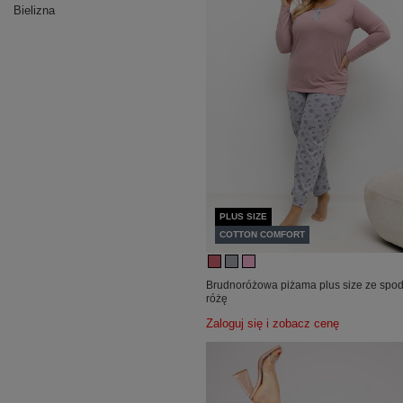
Bielizna
PLUS SIZE
COTTON COMFORT
Brudnoróżowa piżama plus size ze spo
różę
Zaloguj się i zobacz cenę