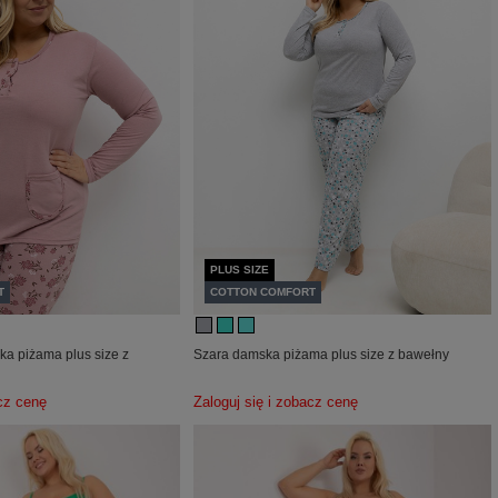
PLUS SIZE
T
COTTON COMFORT
a piżama plus size z
Szara damska piżama plus size z bawełny
acz cenę
Zaloguj się i zobacz cenę