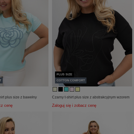
PLUS SIZE
T
COTTON COMFORT
irt plus size z bawełny
Czarny t-shirt plus size z abstrakcyjnym wzorem
acz cenę
Zaloguj się i zobacz cenę