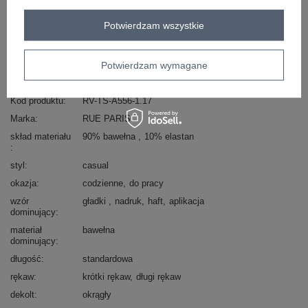
Masz pytanie? Chętnie pomożemy.
Potwierdzam wszystkie
Zadzwoń
+48 601 547 740
Zadaj pytanie
skład materiału : 90% bawełna , 10% elastan
Potwierdzam wymagane
sposób prania : pranie w pralce w 30°C
Kod produktu
RV-TS-A556-1.17
Marka
RUE PARIS
skład materiału
90% bawełna
10% elastan
styl
casual
okazja
codzienne
do pracy
wzór
gładki
nadruk
haft
aplikacja
dominujący
materiał
bawełna
dominujący
długość
standardowa
rękaw
krótki rękaw
długi rękaw
dekolt
okrągły