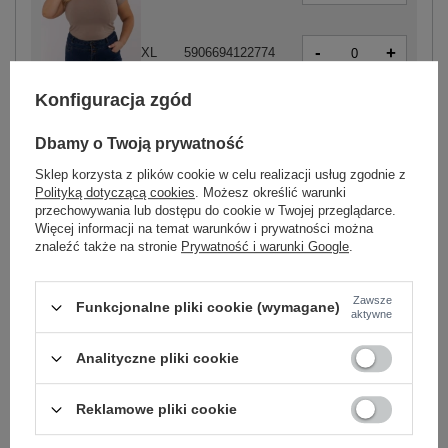
-
+
XL
5906694122774
ciemny beżowy
Konfiguracja zgód
Dbamy o Twoją prywatność
-
+
2XL
5906694122668
Sklep korzysta z plików cookie w celu realizacji usług zgodnie z
Polityką dotyczącą cookies
. Możesz określić warunki
przechowywania lub dostępu do cookie w Twojej przeglądarce.
Więcej informacji na temat warunków i prywatności można
-
+
XL
5906694122651
znaleźć także na stronie
Prywatność i warunki Google
.
biały
Zawsze
Funkcjonalne pliki cookie (wymagane)
aktywne
Zobacz wszystkie kolory (+6)
Analityczne pliki cookie
ZALOGUJ SIĘ I ZOBACZ CENĘ
Reklamowe pliki cookie