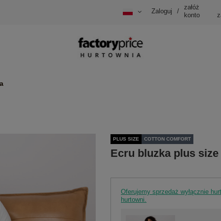
załóż
Zaloguj
/
konto
z
a
PLUS SIZE
COTTON COMFORT
Ecru bluzka plus siz
Oferujemy sprzedaż wyłącznie hu
hurtowni.