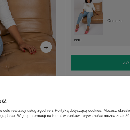
One size
ecru
ZA
Masz pytanie? Chętnie pomożem
Zadzwoń
+48 601 547 740
ość
Ecru bluzka plus size z printem Roxan
dodatki: ściągacz
w celu realizacji usług zgodnie z
Polityką dotyczącą cookies
. Możesz określi
skład materiału: 90% bawełna, 10% el
eglądarce. Więcej informacji na temat warunków i prywatności można znaleźć
sposób prania: pranie w pralce w 30°C