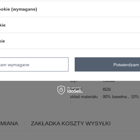
Kod produktu
RV-BZ-7406.22
Marka
RELEVANCE
cookie (wymagane)
wzór
nadruk
aplikacja
dominujący
kie
dekolt
okrągły
rękaw
rękaw 3/4
kie
cechy
dżety
dodatkowe
materiał
bawełna
dominujący
dzam wymagane
Potwierdzam 
okazja
codzienne
do pracy
styl
casual
Kolory
ecru
skład materiału
90% bawełna
10% 
YMIANA
ZAKŁADKA KOSZTY WYSYŁKI