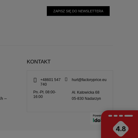
ZAPISZ SIĘ DO NEWSLETTERA
KONTAKT
+48601 547
hurt@factoryprice.eu
740
Pn.-Pt. 08:00-
Al. Katowicka 68
16:00
ch –
05-830
Nadarzyn
4.8