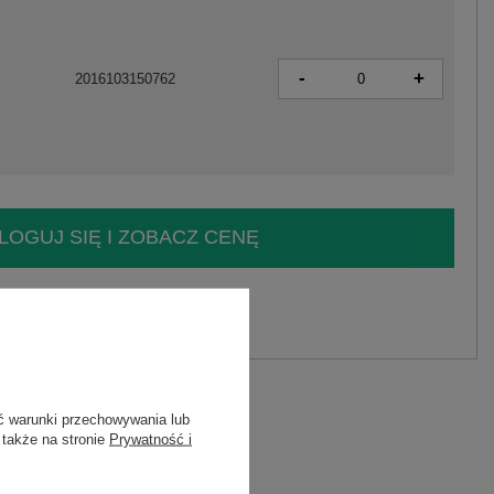
-
+
2016103150762
LOGUJ SIĘ I ZOBACZ CENĘ
y.
Zadaj pytanie
ne .
ć warunki przechowywania lub
astan
 także na stronie
Prywatność i