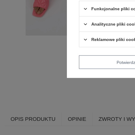
Funkcjonalne pliki 
Analityczne pliki coo
Reklamowe pliki coo
Potwier
OPIS PRODUKTU
OPINIE
ZWROTY I W