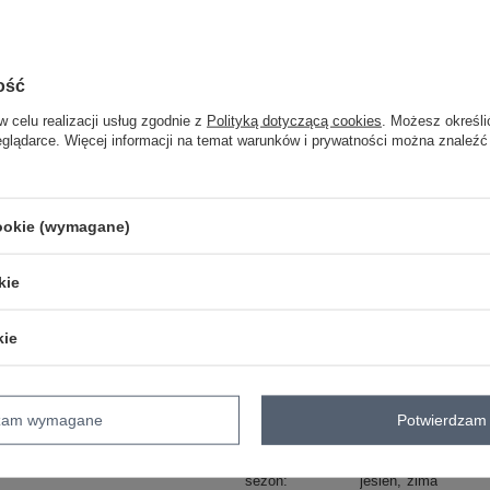
ZA
ość
Masz pytanie? Chętnie pomożem
w celu realizacji usług zgodnie z
Polityką dotyczącą cookies
. Możesz określi
Zadzwoń
+48 601 547 740
eglądarce. Więcej informacji na temat warunków i prywatności można znaleźć
skład materiału : 100% poliester
sposób prania : pranie w pralce w 30°
cookie (wymagane)
Kod produktu
D50022X44560A3N
Marka
SUBLEVEL
kie
typ produktu
kurtka puchowa
styl
casual
kie
okazja
codzienne
wzór
gładki
dominujący
dzam wymagane
Potwierdzam 
materiał
poliester
dominujący
sezon
jesień
zima