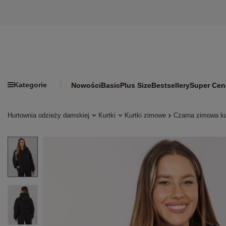
Kategorie
Nowości
Basic
Plus Size
Bestsellery
Super Cen
Hurtownia odzieży damskiej
Kurtki
Kurtki zimowe
Czarna zimowa k