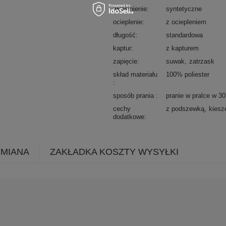
wypełnienie
syntetyczne
ocieplenie
z ociepleniem
długość
standardowa
kaptur
z kapturem
zapięcie
suwak
zatrzask
skład materiału
100% poliester
sposób prania
pranie w pralce w 3
cechy
z podszewką
kiesz
dodatkowe
YMIANA
ZAKŁADKA KOSZTY WYSYŁKI