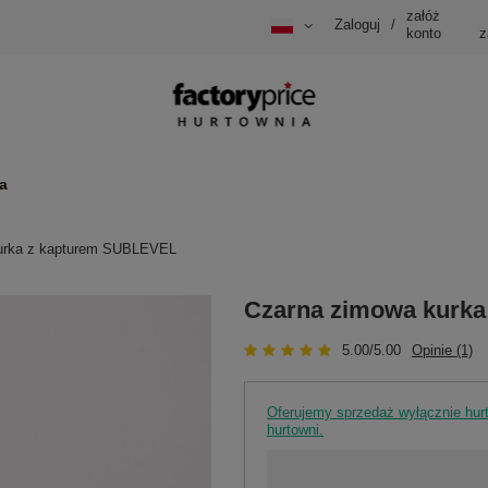
załóż
Zaloguj
/
konto
z
a
urka z kapturem SUBLEVEL
Czarna zimowa kurk
5.00/5.00
Opinie (1)
Oferujemy sprzedaż wyłącznie hu
hurtowni.