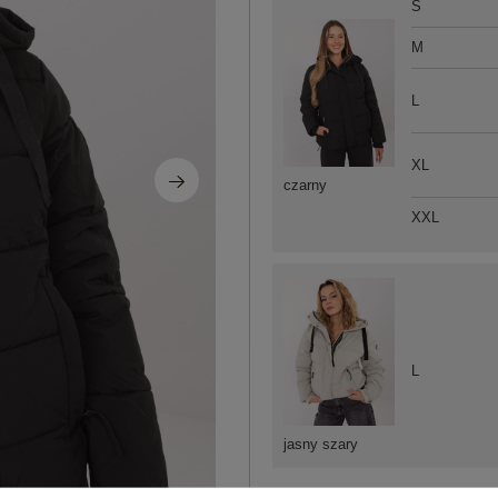
S
M
L
XL
czarny
XXL
L
jasny szary