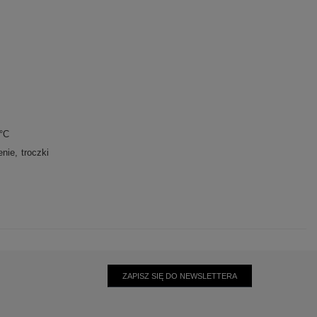
0°C
enie
troczki
ZAPISZ SIĘ DO NEWSLETTERA