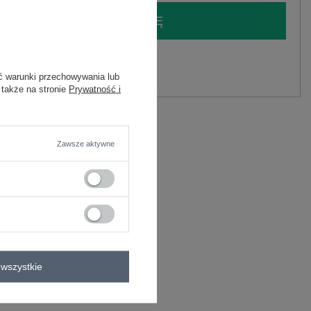
LOGUJ SIĘ I ZOBACZ CENĘ
y.
ć warunki przechowywania lub
Zadaj pytanie
 także na stronie
Prywatność i
C
Zawsze aktywne
O
wszystkie