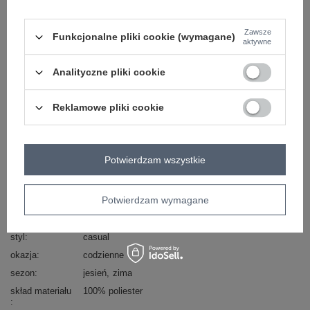
wzór
gładki
dominujący
Zawsze
długość
standardowa
Funkcjonalne pliki cookie (wymagane)
aktywne
kaptur
z kapturem
pora roku
kurtki na zimę
Analityczne pliki cookie
rodzaj
pikowana
puchowa
rękaw
długi rękaw
Reklamowe pliki cookie
wypełnienie
syntetyczne
materiał
poliester
dominujący
Potwierdzam wszystkie
cechy
odzież ekologiczna
ocieplenie
pikowanie
zamek
dodatkowe
kieszenie
Potwierdzam wymagane
zapięcie
suwak
typ produktu
kurtka puchowa
styl
casual
okazja
codzienne
sezon
jesień
zima
skład materiału
100% poliester