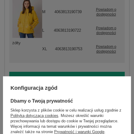
Powiadom o
M
4063813190739
dostępności
Powiadom o
L
4063813190722
dostępności
żółty
Powiadom o
XL
4063813190753
dostępności
ZALOGUJ SIĘ I ZOBACZ CENĘ
Konfiguracja zgód
Masz pytanie? Chętnie pomożemy.
Dbamy o Twoją prywatność
Zadzwoń
+48 601 547 740
Zadaj pytanie
Sklep korzysta z plików cookie w celu realizacji usług zgodnie z
Polityką dotyczącą cookies
. Możesz określić warunki
Kod produktu
D50048Y44495A3
przechowywania lub dostępu do cookie w Twojej przeglądarce.
Więcej informacji na temat warunków i prywatności można
Marka
SUBLEVEL
znaleźć także na stronie
Prywatność i warunki Google
.