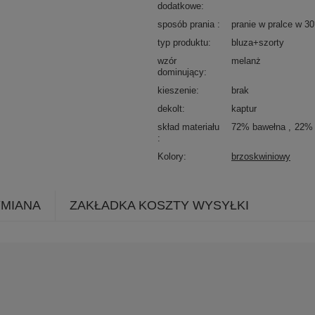
dodatkowe
sposób prania
pranie w pralce w 3
typ produktu
bluza+szorty
wzór
melanż
dominujący
kieszenie
brak
dekolt
kaptur
skład materiału
72% bawełna
22% 
Kolory
brzoskwiniowy
YMIANA
ZAKŁADKA KOSZTY WYSYŁKI