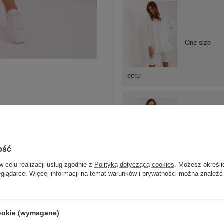
One size
ecru
One size
ość
w celu realizacji usług zgodnie z
Polityką dotyczącą cookies
. Możesz określi
jasny beżowy
eglądarce. Więcej informacji na temat warunków i prywatności można znaleźć
cookie (wymagane)