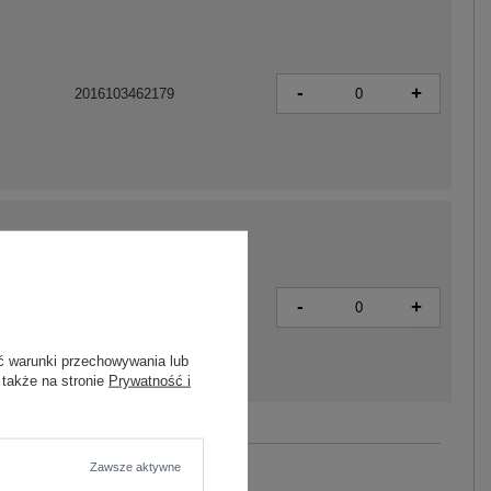
-
+
2016103462179
-
+
5906694009570
ć warunki przechowywania lub
 także na stronie
Prywatność i
Zobacz wszystkie kolory (+6)
Zawsze aktywne