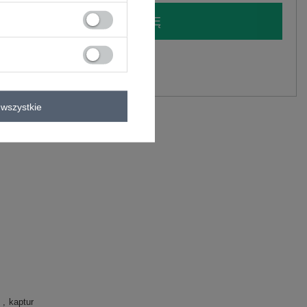
LOGUJ SIĘ I ZOBACZ CENĘ
y.
Zadaj pytanie
wszystkie
oliester , 6% elastan
C
y
kaptur