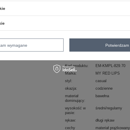
kie
ZA
kie
Masz pytanie? Chętnie pomożem
Zadzwoń
+48 601 547 740
dzam wymagane
Potwierdzam 
skład materiału : 72% bawełna , 22% p
sposób prania : pranie w pralce w 30°
Kod produktu
EM-KMPL-829.70
Marka
MY RED LIPS
styl
casual
okazja
codzienne
materiał
bawełna
dominujący
wysokość w
średni/regularny
pasie
rękaw
długi rękaw
cechy
materiał prążkowan