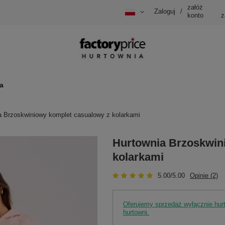
załóż
Zaloguj
/
konto
z
a
a Brzoskwiniowy komplet casualowy z kolarkami
Hurtownia Brzoskwin
kolarkami
5.00/5.00
Opinie (2)
Oferujemy sprzedaż wyłącznie hu
hurtowni.