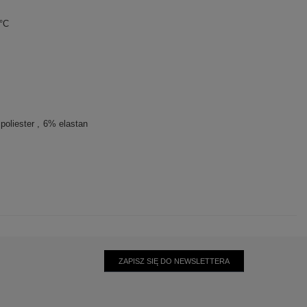
0°C
poliester
6% elastan
ZAPISZ SIĘ DO NEWSLETTERA