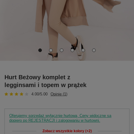
Hurt Beżowy komplet z
legginsami i topem w prążek
4.00/5.00
Opinie (1)
Oferujemy sprzedaż wyłącznie hurtową. Ceny widoczne są
dopiero po REJESTRACJI i zalogowaniu w hurtowni.
Zobacz wszystkie kolory (+2)