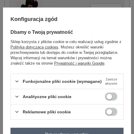
-
+
One size
5906694010163
Konfiguracja zgód
czarny
Dbamy o Twoją prywatność
Sklep korzysta z plików cookie w celu realizacji usług zgodnie z
Polityką dotyczącą cookies
. Możesz określić warunki
Zobacz wszystkie kolory (+2)
przechowywania lub dostępu do cookie w Twojej przeglądarce.
Więcej informacji na temat warunków i prywatności można
znaleźć także na stronie
Prywatność i warunki Google
.
ZALOGUJ SIĘ I ZOBACZ CENĘ
Zawsze
Funkcjonalne pliki cookie (wymagane)
aktywne
Masz pytanie? Chętnie pomożemy.
Zadzwoń
+48 601 547 740
Zadaj pytanie
Analityczne pliki cookie
skład materiału bluzy: 72% bawełna, 22% poliester,
Reklamowe pliki cookie
6% elastan; skład materiału legginsów i topu: 90%
bawełna, 10% elastan
sposób prania : pranie w pralce w 30°C