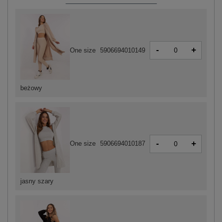
-
+
One size
5906694010149
beżowy
-
+
One size
5906694010187
jasny szary