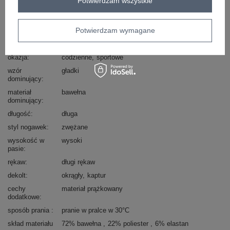
Potwierdzam wszystkie
Kod produktu
EM-KMPL-851.86P
Marka
MY RED LIPS
Potwierdzam wymagane
typ produktu
top+bluza+legginsy
styl
casual
sportowy
okazja
codzienne
sportowe
wzór
gładki
dominujący
materiał
bawełna
dominujący
długość
długa
styl nogawek
zwężane
wysokość w
wysoki
pasie
rękaw
długi rękaw
dekolt
okrągły
kaptur
cechy
materiał prążkowany
dodatkowe
sposób prania
pranie w pralce w 30°C
skład materiału
72% bawełna
22% poliester
6% elastan