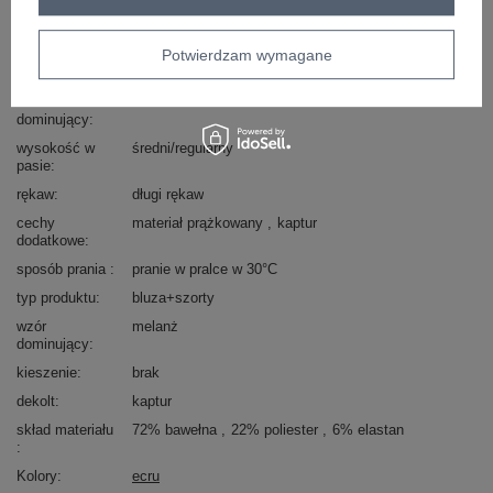
Marka
MY RED LIPS
styl
casual
Potwierdzam wymagane
okazja
codzienne
materiał
bawełna
dominujący
wysokość w
średni/regularny
pasie
rękaw
długi rękaw
cechy
materiał prążkowany
kaptur
dodatkowe
sposób prania
pranie w pralce w 30°C
typ produktu
bluza+szorty
wzór
melanż
dominujący
kieszenie
brak
dekolt
kaptur
skład materiału
72% bawełna
22% poliester
6% elastan
Kolory
ecru