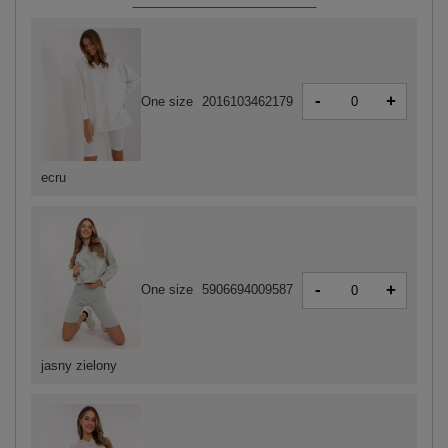
-
+
One size
2016103462179
ecru
-
+
One size
5906694009587
jasny zielony