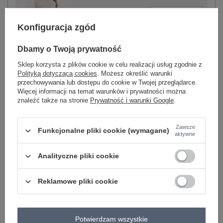
-
+
One size
5906694009570
Konfiguracja zgód
Dbamy o Twoją prywatność
jasny beżowy
Sklep korzysta z plików cookie w celu realizacji usług zgodnie z
Polityką dotyczącą cookies
. Możesz określić warunki
Zobacz wszystkie kolory (+6)
przechowywania lub dostępu do cookie w Twojej przeglądarce.
Więcej informacji na temat warunków i prywatności można
znaleźć także na stronie
Prywatność i warunki Google
.
ZALOGUJ SIĘ I ZOBACZ CENĘ
Zawsze
Funkcjonalne pliki cookie (wymagane)
aktywne
Masz pytanie? Chętnie pomożemy.
Zadzwoń
+48 601 547 740
Zadaj pytanie
Analityczne pliki cookie
skład materiału : 72% bawełna , 22% poliester , 6%
Reklamowe pliki cookie
elastan
sposób prania : pranie w pralce w 30°C
Kod produktu
EM-KMPL-829.70
Potwierdzam wszystkie