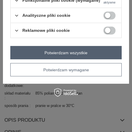
Funkcjonalne pliki cookie (wymagane)
aktywne
okazja
codzienne
sportowe
wzór
gładki
Analityczne pliki cookie
dominujący
materiał
poliamid
dominujący
Reklamowe pliki cookie
długość
mini
wysokość w
wysoki
pasie
Potwierdzam wszystkie
kieszenie
brak
rękaw
bez rękawów
Potwierdzam wymagane
dekolt
bez kołnierzyka
cechy
z podszewką
dodatkowe
skład materiału
85% poliamid
15% elastan
sposób prania
pranie w pralce w 30°C
OPIS PRODUKTU